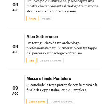
Il nuovo polo culturale del paese ospita una
09
mostra che rappresenta il dialogo tra memoria
AGO
storica e ricerca contemporanea
Priero
Mostre
Alba Sotterranea
Un tour guidato da un archeologo
09
professionista per un itinerario con tre tappe
AGO
del percorso archeologico cittadino
Alba
Cultura & Cinema
Messa e finale Pantalera
Si conclude la festa patronale con la Messa e la
09
finale di Coppa Italia Serie A Pantalera
AGO
Lequio Berria
Cultura & Cinema