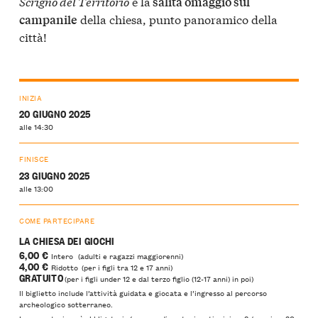
Scrigno del Territorio
e la
salita omaggio sul
della chiesa, punto panoramico della
campanile
città!
INIZIA
20 GIUGNO 2025
alle 14:30
FINISCE
23 GIUGNO 2025
alle 13:00
COME PARTECIPARE
LA CHIESA DEI GIOCHI
6,00 €
Intero (adulti e ragazzi maggiorenni)
4,00 €
Ridotto (per i figli tra 12 e 17 anni)
GRATUITO
(per i figli under 12 e dal terzo figlio (12-17 anni) in poi)
Il biglietto include l’attività guidata e giocata e l’ingresso al percorso
archeologico sotterraneo.