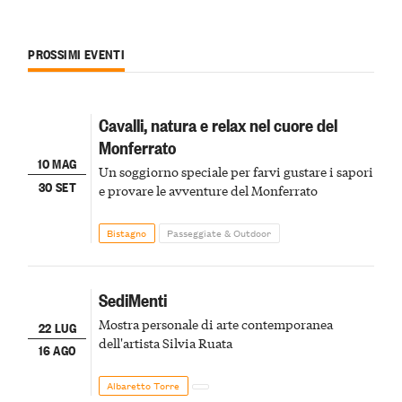
PROSSIMI EVENTI
Cavalli, natura e relax nel cuore del
Monferrato
10 MAG
Un soggiorno speciale per farvi gustare i sapori
30 SET
e provare le avventure del Monferrato
Bistagno
Passeggiate & Outdoor
SediMenti
Mostra personale di arte contemporanea
22 LUG
dell'artista Silvia Ruata
16 AGO
Albaretto Torre