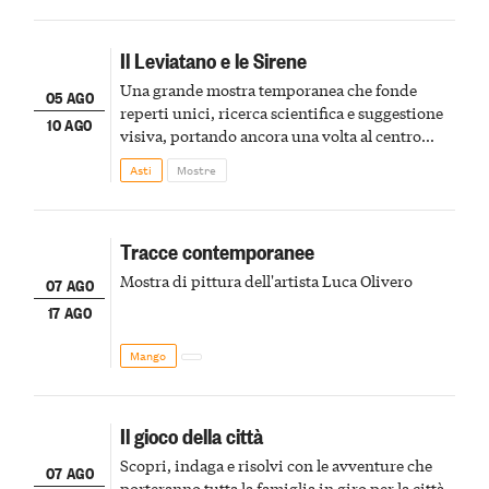
Il Leviatano e le Sirene
Una grande mostra temporanea che fonde
05 AGO
reperti unici, ricerca scientifica e suggestione
10 AGO
visiva, portando ancora una volta al centro
della scena le meraviglie del passato astigiano
Asti
Mostre
Tracce contemporanee
Mostra di pittura dell'artista Luca Olivero
07 AGO
17 AGO
Mango
Il gioco della città
Scopri, indaga e risolvi con le avventure che
07 AGO
porteranno tutta la famiglia in giro per la città