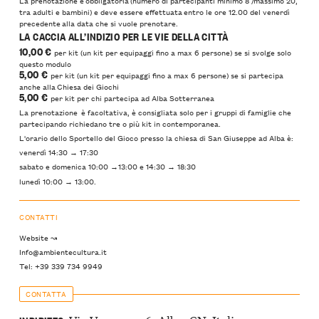
La prenotazione è obbligatoria (numero di partecipanti minimo 8 /massimo 20,
tra adulti e bambini) e deve essere effettuata entro le ore 12.00 del venerdì
precedente alla data che si vuole prenotare.
LA CACCIA ALL’INDIZIO PER LE VIE DELLA CITTÀ
10,00 €
per kit (un kit per equipaggi fino a max 6 persone) se si svolge solo
questo modulo
5,00 €
per kit (un kit per equipaggi fino a max 6 persone) se si partecipa
anche alla Chiesa dei Giochi
5,00 €
per kit per chi partecipa ad Alba Sotterranea
La prenotazione è facoltativa, è consigliata solo per i gruppi di famiglie che
partecipando richiedano tre o più kit in contemporanea.
L'orario dello Sportello del Gioco presso la chiesa di San Giuseppe ad Alba è:
venerdì 14:30 → 17:30
sabato e domenica 10:00 →13:00 e 14:30 → 18:30
lunedì 10:00 → 13:00.
CONTATTI
Website ↝
Info@ambientecultura.it
Tel: +39 339 734 9949
CONTATTA