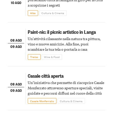
10 AGO
a scoprirne i segreti
Alba
Cultura & Cinema
Paint-nic: il picnic artistico in Langa
Un'attività rilassante nella natura tra pittura,
08 AGO
vino e nuove amicizie. Alla fine, puoi
09 AGO
scambiare la tua tela o portarla a casa
Treiso
Wine & Food
Casale città aperta
Un’iniziativa che permette di riscoprire Casale
08 AGO
Monferrato attraverso aperture speciali, visite
09 AGO
guidate e percorsi diffusi nel cuore della città
Casale Monferrato
Cultura & Cinema