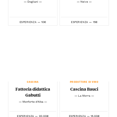
— Dogliani —
— Neive —
10€
15€
ESPERIENZA —
ESPERIENZA —
CASCINA
PRODUTTORE DI VINO
Fattoria didattica
Cascina Bauci
Gabutti
— La Morra —
— Monforte d’Alba —
20.00€
15.00€
ESPERIENZA —
ESPERIENZA —