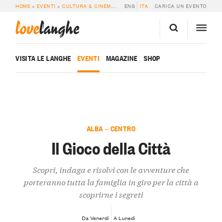
HOME
»
EVENTI
»
CULTURA & CINEMA
»
IL GIOCO DELLA CITTÀ
ENG
ITA
CARICA UN EVENTO
love
langhe
VISITA LE LANGHE
EVENTI
MAGAZINE
SHOP
ALBA — CENTRO
Il Gioco della Città
Scopri, indaga e risolvi con le avventure che
porteranno tutta la famiglia in giro per la città a
scoprirne i segreti
Da Venerdì
A Lunedì