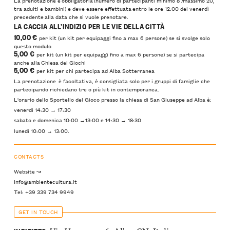
La prenotazione è obbligatoria (numero di partecipanti minimo 8 /massimo 20,
tra adulti e bambini) e deve essere effettuata entro le ore 12.00 del venerdì
precedente alla data che si vuole prenotare.
LA CACCIA ALL’INDIZIO PER LE VIE DELLA CITTÀ
10,00 €
per kit (un kit per equipaggi fino a max 6 persone) se si svolge solo
questo modulo
5,00 €
per kit (un kit per equipaggi fino a max 6 persone) se si partecipa
anche alla Chiesa dei Giochi
5,00 €
per kit per chi partecipa ad Alba Sotterranea
La prenotazione è facoltativa, è consigliata solo per i gruppi di famiglie che
partecipando richiedano tre o più kit in contemporanea.
L'orario dello Sportello del Gioco presso la chiesa di San Giuseppe ad Alba è:
venerdì 14:30 → 17:30
sabato e domenica 10:00 →13:00 e 14:30 → 18:30
lunedì 10:00 → 13:00.
CONTACTS
Website ↝
Info@ambientecultura.it
Tel: +39 339 734 9949
GET IN TOUCH