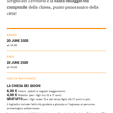
Scrigno del Territorio
e la
salita omaggio sul
della chiesa, punto panoramico della
campanile
città!
BEGINS
20 JUNE 2025
at 14:30
ENDS
23 JUNE 2025
at 13:00
HOW TO PARTICIPATE
LA CHIESA DEI GIOCHI
6,00 €
Intero (adulti e ragazzi maggiorenni)
4,00 €
Ridotto (per i figli tra 12 e 17 anni)
GRATUITO
(per i figli under 12 e dal terzo figlio (12-17 anni) in poi)
Il biglietto include l’attività guidata e giocata e l’ingresso al percorso
archeologico sotterraneo.