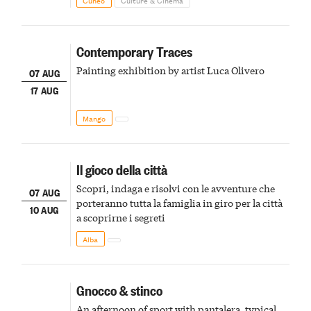
Contemporary Traces
Painting exhibition by artist Luca Olivero
07 AUG
17 AUG
Mango
Il gioco della città
Scopri, indaga e risolvi con le avventure che
07 AUG
porteranno tutta la famiglia in giro per la città
10 AUG
a scoprirne i segreti
Alba
Gnocco & stinco
An afternoon of sport with pantalera, typical