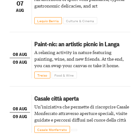
07
gastronomic delicacies, and art
AUG
Lequio Berria
Culture & Cinema
Paint-nic: an artistic picnic in Langa
A relaxing activity in nature featuring
08 AUG
painting, wine, and new friends. At the end,
09 AUG
you can swap your canvas or take it home.
Treiso
Food & Wine
Casale città aperta
Un’iniziativa che permette di riscoprire Casale
08 AUG
Monferrato attraverso aperture speciali, visite
09 AUG
guidate e percorsi diffusi nel cuore della città
Casale Monferrato