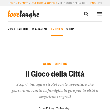
HOME
»
EVENTS
»
CULTURE & CINEMA
»
IL GIOCO DELLA CITTÀ
ENG
ITA
love
langhe
VISIT LANGHE
MAGAZINE
EVENTS
SHOP
ALBA — CENTRO
Il Gioco della Città
Scopri, indaga e risolvi con le avventure che
porteranno tutta la famiglia in giro per la città a
scoprirne i segreti
From Friday
To Monday