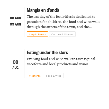
Mangia en d’andà
The last day of the festivities is dedicated to
08 AUG
pantalera for children, the food and wine walk
09 AUG
through the streets of the town, and the
fireworks finale
Lequio Berria
Culture & Cinema
Eating under the stars
Evening food and wine walk to taste typical
08
Vicoforte and local products and wines
AUG
Vicoforte
Food & Wine