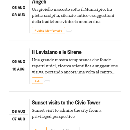
Angeli
03 AUG
Un gioiello nascosto sotto il Municipio, tra
08 AUG
pietra scolpita, silenzio antico e suggestioni
della tradizione vinicola monferrina
Fubine Monferrato
Il Leviatano e le Sirene
Una grande mostra temporanea che fonde
05 AUG
reperti unici, ricerca scientifica e suggestione
10 AUG
visiva, portando ancora una volta al centro
della scena le meraviglie del passato astigiano
Asti
Sunset visits to the Civic Tower
Sunset visit to admire the city from a
06 AUG
privileged perspective
07 AUG
Cuneo
Culture & Cinema