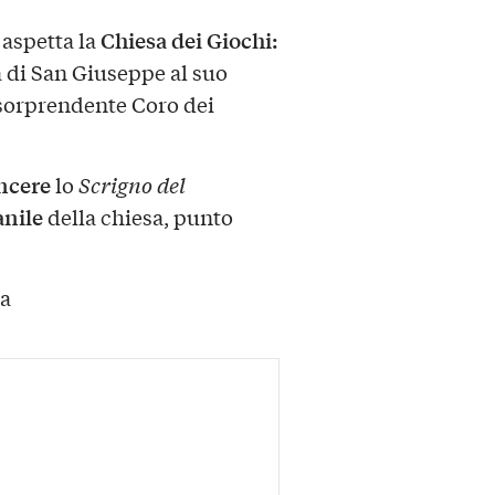
Chiesa dei Giochi:
aspetta la
a di San Giuseppe al suo
 sorprendente Coro dei
ncere
lo
Scrigno del
anile
della chiesa, punto
ia