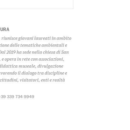
TURA
 riunisce giovani laureati in ambito
zione delle tematiche ambientali e
Dal 2019 ha sede nella chiesa di San
 e opera in rete con associazioni,
i didattica museale, divulgazione
avorendo il dialogo tra discipline e
ittadini, visitatori, enti e realtà
+39 339 734 9949