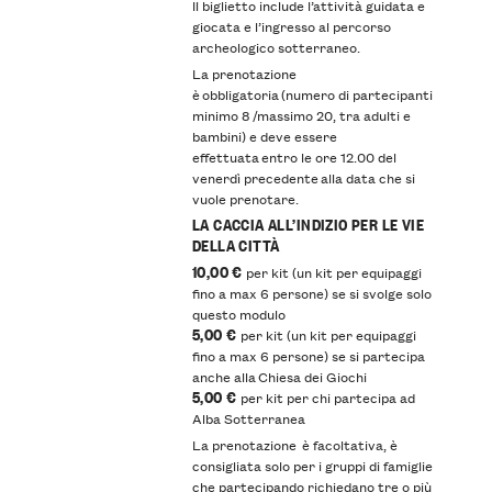
Il biglietto include l’attività guidata e
giocata e l’ingresso al percorso
archeologico sotterraneo.
La prenotazione
è obbligatoria (numero di partecipanti
minimo 8 /massimo 20, tra adulti e
bambini) e deve essere
effettuata entro le ore 12.00 del
venerdì precedente alla data che si
vuole prenotare.
LA CACCIA ALL’INDIZIO PER LE VIE
DELLA CITTÀ
10,00 €
per kit (un kit per equipaggi
fino a max 6 persone) se si svolge solo
questo modulo
5,00 €
per kit (un kit per equipaggi
fino a max 6 persone) se si partecipa
anche alla Chiesa dei Giochi
5,00 €
per kit per chi partecipa ad
Alba Sotterranea
La prenotazione è facoltativa, è
consigliata solo per i gruppi di famiglie
che partecipando richiedano tre o più