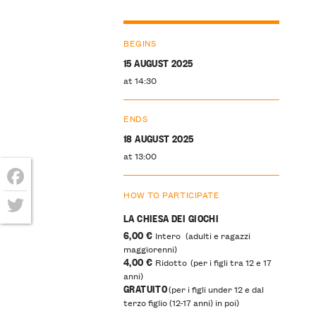
BEGINS
15 AUGUST 2025
at 14:30
ENDS
18 AUGUST 2025
at 13:00
HOW TO PARTICIPATE
Facebook
LA CHIESA DEI GIOCHI
Twitter
6,00 €
Intero (adulti e ragazzi
maggiorenni)
4,00 €
Ridotto (per i figli tra 12 e 17
anni)
GRATUITO
(per i figli under 12 e dal
terzo figlio (12-17 anni) in poi)