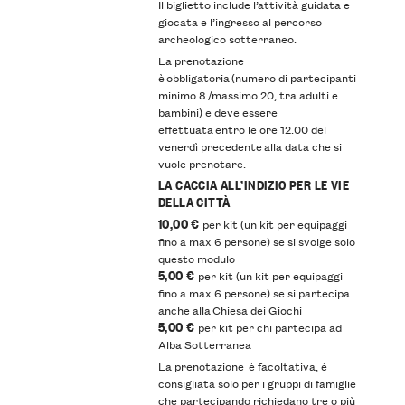
Il biglietto include l’attività guidata e
giocata e l’ingresso al percorso
archeologico sotterraneo.
La prenotazione
è obbligatoria (numero di partecipanti
minimo 8 /massimo 20, tra adulti e
bambini) e deve essere
effettuata entro le ore 12.00 del
venerdì precedente alla data che si
vuole prenotare.
LA CACCIA ALL’INDIZIO PER LE VIE
DELLA CITTÀ
10,00 €
per kit (un kit per equipaggi
fino a max 6 persone) se si svolge solo
questo modulo
5,00 €
per kit (un kit per equipaggi
fino a max 6 persone) se si partecipa
anche alla Chiesa dei Giochi
5,00 €
per kit per chi partecipa ad
Alba Sotterranea
La prenotazione è facoltativa, è
consigliata solo per i gruppi di famiglie
che partecipando richiedano tre o più