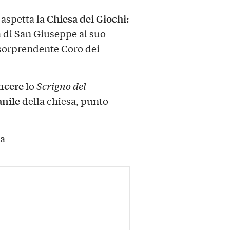
Chiesa dei Giochi:
aspetta la
a di San Giuseppe al suo
 sorprendente Coro dei
ncere
lo
Scrigno del
anile
della chiesa, punto
ia