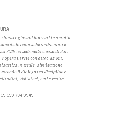
TURA
 riunisce giovani laureati in ambito
zione delle tematiche ambientali e
Dal 2019 ha sede nella chiesa di San
 e opera in rete con associazioni,
i didattica museale, divulgazione
avorendo il dialogo tra discipline e
ittadini, visitatori, enti e realtà
+39 339 734 9949