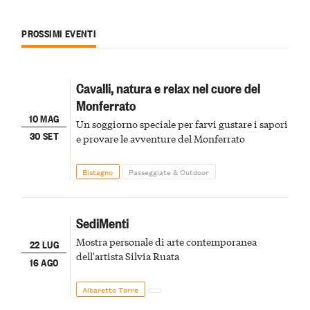
PROSSIMI EVENTI
Cavalli, natura e relax nel cuore del
Monferrato
10 MAG
Un soggiorno speciale per farvi gustare i sapori
30 SET
e provare le avventure del Monferrato
Bistagno
Passeggiate & Outdoor
SediMenti
Mostra personale di arte contemporanea
22 LUG
dell'artista Silvia Ruata
16 AGO
Albaretto Torre