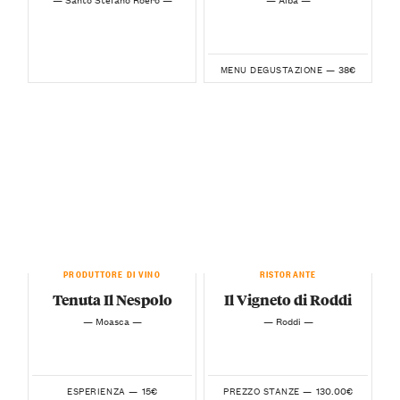
38€
MENU DEGUSTAZIONE —
PRODUTTORE DI VINO
RISTORANTE
Tenuta Il Nespolo
Il Vigneto di Roddi
— Moasca —
— Roddi —
15€
130.00€
ESPERIENZA —
PREZZO STANZE —