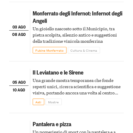
Monferrato degli Infernot: Infernot degli
Angeli
03 AGO
Un gioiello nascosto sotto il Municipio, tra
08 AGO
pietra scolpita, silenzio antico e suggestioni
della tradizione vinicola monferrina
Fubine Monferrato
Cultura & Cinema
Il Leviatano e le Sirene
Una grande mostra temporanea che fonde
05 AGO
reperti unici, ricerca scientifica e suggestione
10 AGO
visiva, portando ancora una volta al centro
della scena le meraviglie del passato astigiano
Asti
Mostre
Pantalera e pizza
Un pomeriggio di sport con la pantalera e a