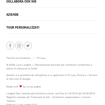
COLLABORA CON NOI
AZIENDE
TOUR PERSONALIZZATI
Termini & Condizioni
|
Privacy
© 2026 Love Langhe — Riproduzione parziale dei contenuti consentita a
patto di indicarne la fonte
Questo si è protetto da reCaptcha e si applicano la
Privacy Policy
e i
Termini
di Servizio
di Google
Made with
by LoveLanghe
Langhe.Net, testata giornalistica online, iscritta al n.672/14 del 15.05.2014 -
Registro stampa del Tribunale di Asti - Direttore responsabile: Lorenzo
Tablino.
Editore: LoveLanghe S.R.L.