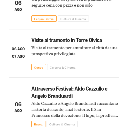
06
seguire cena con pizza e non solo
AGO
Lequio Berria
Cultura & Cinema
Visite al tramonto in Torre Civica
Visita al tramonto per ammirare al città da una
06 AGO
prospettiva privilegiata
07 AGO
Cuneo
Cultura & Cinema
Attraverso Festival: Aldo Cazzullo e
Angelo Branduardi
06
Aldo Cazzullo e Angelo Branduardi raccontano
la storia del santo, anzi le storie. Il San
AGO
Francesco della devozione: il lupo, la predica
agli uccelli, le stimmate
Busca
Cultura & Cinema