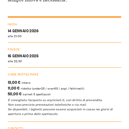
INIZIA
14 GENNAIO 2026
alle 21:00
FINISCE
16 GENNAIO 2026
alle 22:30
COME PARTECIPARE
13,00 €
intero
11,00 €
ridotto (under25 / over65 / anpi / feltrinelli)
50,00 €
carnet 5 spettacoli
È consigliato l’acquisto su
anyticket.it
, con diritto di prevendita.
Non sono previste prenotazioni telefoniche o via mail.
Se disponibili, i biglietti possono essere acquistati in cassa nei giorni di
apertura o prima dello spettacolo.
CONTATTI