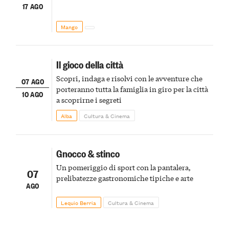
17 AGO
Mango
Il gioco della città
Scopri, indaga e risolvi con le avventure che
07 AGO
porteranno tutta la famiglia in giro per la città
10 AGO
a scoprirne i segreti
Alba
Cultura & Cinema
Gnocco & stinco
Un pomeriggio di sport con la pantalera,
07
prelibatezze gastronomiche tipiche e arte
AGO
Lequio Berria
Cultura & Cinema