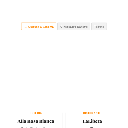
← Cultura & Cinema
Cineteatro Baretti
Teatro
OSTERIA
RISTORANTE
Alla Rosa Bianca
LaLibera
— Santo Stefano Roero —
— Alba —