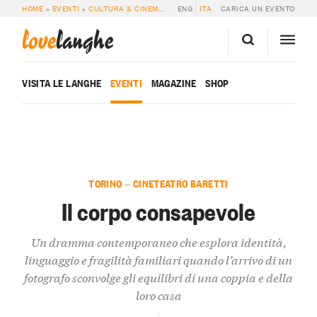
HOME
»
EVENTI
»
CULTURA & CINEMA
»
IL CORPO CONSAPEVOLE
ENG
ITA
CARICA UN EVENTO
love
langhe
VISITA LE LANGHE
EVENTI
MAGAZINE
SHOP
TORINO — CINETEATRO BARETTI
Il corpo consapevole
Un dramma contemporaneo che esplora identità,
linguaggio e fragilità familiari quando l’arrivo di un
fotografo sconvolge gli equilibri di una coppia e della
loro casa