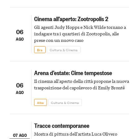
Cinema all’aperto: Zootropolis 2
Gli agenti Judy Hopps e Nick Wilde tornano a
06
indagare tra i quartieri di Zootropolis, alle
AGO
prese con un nuovo caso
Bra
Cultura & Cinema
Arena d’estate: Cime tempestose
Il cinema all'aperto della città propone la nuova
06
trasposizione del capolavoro di Emily Brontë
AGO
Alba
Cultura & Cinema
Tracce contemporanee
Mostra di pittura dell'artista Luca Olivero
07 AGO