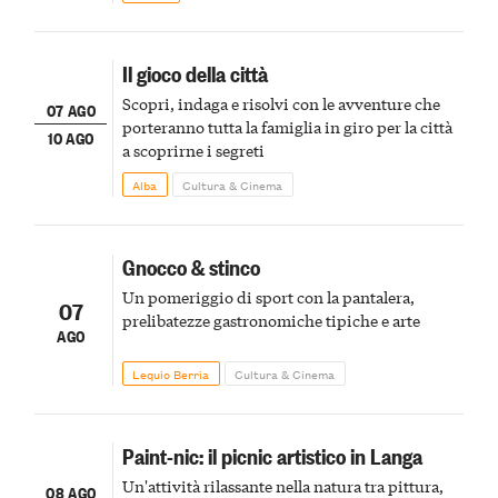
Il gioco della città
Scopri, indaga e risolvi con le avventure che
07 AGO
porteranno tutta la famiglia in giro per la città
10 AGO
a scoprirne i segreti
Alba
Cultura & Cinema
Gnocco & stinco
Un pomeriggio di sport con la pantalera,
07
prelibatezze gastronomiche tipiche e arte
AGO
Lequio Berria
Cultura & Cinema
Paint-nic: il picnic artistico in Langa
Un'attività rilassante nella natura tra pittura,
08 AGO