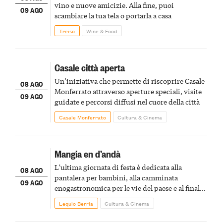
vino e nuove amicizie. Alla fine, puoi
09 AGO
scambiare la tua tela o portarla a casa
Treiso
Wine & Food
Casale città aperta
Un’iniziativa che permette di riscoprire Casale
08 AGO
Monferrato attraverso aperture speciali, visite
09 AGO
guidate e percorsi diffusi nel cuore della città
Casale Monferrato
Cultura & Cinema
Mangia en d’andà
L'ultima giornata di festa è dedicata alla
08 AGO
pantalera per bambini, alla camminata
09 AGO
enogastronomica per le vie del paese e al finale
pirotecnico
Lequio Berria
Cultura & Cinema