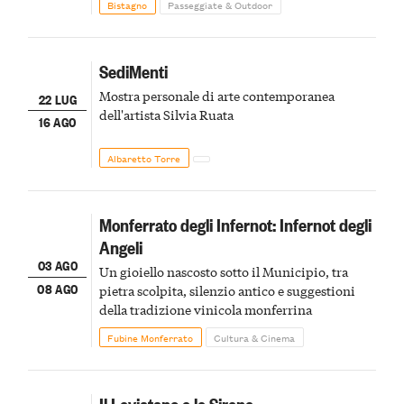
Bistagno
Passeggiate & Outdoor
SediMenti
Mostra personale di arte contemporanea
22 LUG
dell'artista Silvia Ruata
16 AGO
Albaretto Torre
Monferrato degli Infernot: Infernot degli
Angeli
03 AGO
Un gioiello nascosto sotto il Municipio, tra
08 AGO
pietra scolpita, silenzio antico e suggestioni
della tradizione vinicola monferrina
Fubine Monferrato
Cultura & Cinema
Il Leviatano e le Sirene