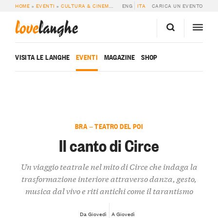
HOME
»
EVENTI
»
CULTURA & CINEMA
»
IL CANTO DI CIRCE
ENG
ITA
CARICA UN EVENTO
love
langhe
VISITA LE LANGHE
EVENTI
MAGAZINE
SHOP
BRA — TEATRO DEL POI
Il canto di Circe
Un viaggio teatrale nel mito di Circe che indaga la
trasformazione interiore attraverso danza, gesto,
musica dal vivo e riti antichi come il tarantismo
Da Giovedì
A Giovedì