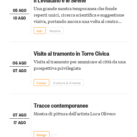
Una grande mostra temporanea che fonde
05 AGO
reperti unici, ricerca scientifica e suggestione
10 AGO
visiva, portando ancora una volta al centro
della scena le meraviglie del passato astigiano
Asti
Mostre
Visite al tramonto in Torre Civica
Visita al tramonto per ammirare al città da una
06 AGO
prospettiva privilegiata
07 AGO
Cuneo
Cultura & Cinema
Tracce contemporanee
Mostra di pittura dell'artista Luca Olivero
07 AGO
17 AGO
Mango