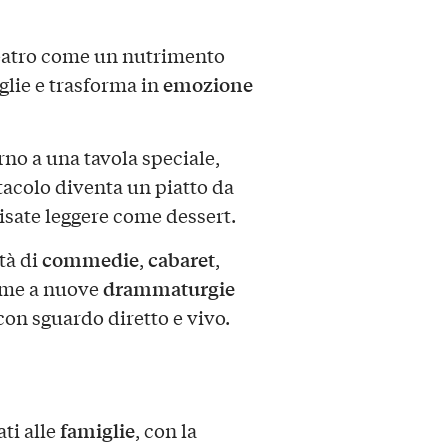
teatro come un nutrimento
emozione
glie e trasforma in
rno a una tavola speciale,
tacolo diventa un piatto da
 risate leggere come dessert.
commedie
cabaret
tà di
,
,
drammaturgie
ieme a nuove
con sguardo diretto e vivo.
famiglie
ti alle
, con la