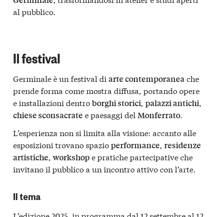
al pubblico.
Il festival
Germinale è un festival di
che
arte contemporanea
prende forma come mostra diffusa, portando opere
e installazioni dentro
,
,
borghi storici
palazzi antichi
e paesaggi del
.
chiese sconsacrate
Monferrato
L’esperienza non si limita alla visione: accanto alle
esposizioni trovano spazio
,
performance
residenze
,
e pratiche partecipative che
artistiche
workshop
invitano il pubblico a un incontro attivo con l’arte.
Il tema
L’edizione 2025, in programma dal 12 settembre al 12