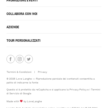
COLLABORA CON NOI
AZIENDE
TOUR PERSONALIZZATI
Termini & Condizioni
|
Privacy
© 2026 Love Langhe — Riproduzione parziale dei contenuti consentita a
patto di indicarne la fonte
Questo si è protetto da reCaptcha e si applicano la
Privacy Policy
e i
Termini
di Servizio
di Google
Made with
by LoveLanghe
Langhe.Net, testata giornalistica online, iscritta al n.672/14 del 15.05.2014 -