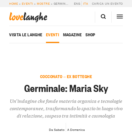
HOME
»
EVENTI
»
MOSTRE
»
GERMINALE: MARIA SKY
ENG
ITA
CARICA UN EVENTO
love
langhe
VISITA LE LANGHE
EVENTI
MAGAZINE
SHOP
COCCONATO — EX BOTTEGHE
Germinale: Maria Sky
Un’indagine che fonde materia organica e tecnologie
contemporanee, trasformando lo spazio in luogo vivo
di relazione, sospeso tra intimità e cosmologia
Da Sabato
A Domenica