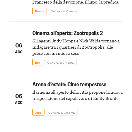
Francesco della devozione: il lupo, la predica
agli uccelli, le stimmate
Busca
Cultura & Cinema
Cinema all’aperto: Zootropolis 2
Gli agenti Judy Hopps e Nick Wilde tornano a
06
indagare tra i quartieri di Zootropolis, alle
AGO
prese con un nuovo caso
Bra
Cultura & Cinema
Arena d’estate: Cime tempestose
Il cinema all'aperto della città propone la nuova
06
trasposizione del capolavoro di Emily Brontë
AGO
Alba
Cultura & Cinema