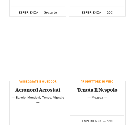
Gratuito
20€
ESPERIENZA —
ESPERIENZA —
PASSEGGIATE E OUTDOOR
PRODUTTORE DI VINO
Aeronord Aerostati
Tenuta Il Nespolo
— Barolo, Mondovì, Tonco, Vignale
— Moasca —
—
15€
ESPERIENZA —