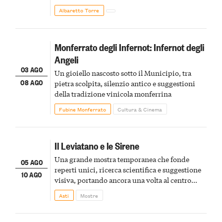
Albaretto Torre
Monferrato degli Infernot: Infernot degli
Angeli
03 AGO
Un gioiello nascosto sotto il Municipio, tra
08 AGO
pietra scolpita, silenzio antico e suggestioni
della tradizione vinicola monferrina
Fubine Monferrato
Cultura & Cinema
Il Leviatano e le Sirene
Una grande mostra temporanea che fonde
05 AGO
reperti unici, ricerca scientifica e suggestione
10 AGO
visiva, portando ancora una volta al centro
della scena le meraviglie del passato astigiano
Asti
Mostre