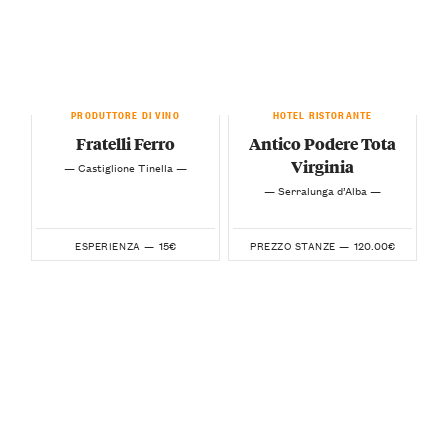
PRODUTTORE DI VINO
HOTEL RISTORANTE
Fratelli Ferro
Antico Podere Tota
Virginia
— Castiglione Tinella —
— Serralunga d’Alba —
15€
120.00€
ESPERIENZA —
PREZZO STANZE —