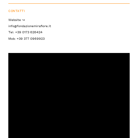
CONTATTI
Website ↝
info@fondazionemirafiore.it
Tel: +39 0173 626424
Mob: +39 377 0969923