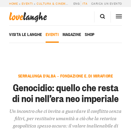
HOME
»
EVENTI
»
CULTURA & CINEMA
»
GENOCIDIO: QUELLO CHE RESTA DI NO
ENG
ITA
CARICA UN EVENTO
love
langhe
VISITA LE LANGHE
EVENTI
MAGAZINE
SHOP
SERRALUNGA D’ALBA — FONDAZIONE E. DI MIRAFIORE
Genocidio: quello che resta
di noi nell’era neo imperiale
Un incontro che ci invita a guardare il conflitto senza
filtri, per restituire umanità a ciò che la retorica
geopolitica spesso oscura: il valore inalienabile di