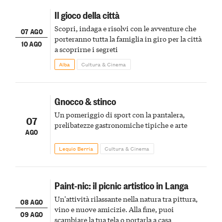
Il gioco della città
Scopri, indaga e risolvi con le avventure che
07 AGO
porteranno tutta la famiglia in giro per la città
10 AGO
a scoprirne i segreti
Alba
Cultura & Cinema
Gnocco & stinco
Un pomeriggio di sport con la pantalera,
07
prelibatezze gastronomiche tipiche e arte
AGO
Lequio Berria
Cultura & Cinema
Paint-nic: il picnic artistico in Langa
Un'attività rilassante nella natura tra pittura,
08 AGO
vino e nuove amicizie. Alla fine, puoi
09 AGO
scambiare la tua tela o portarla a casa