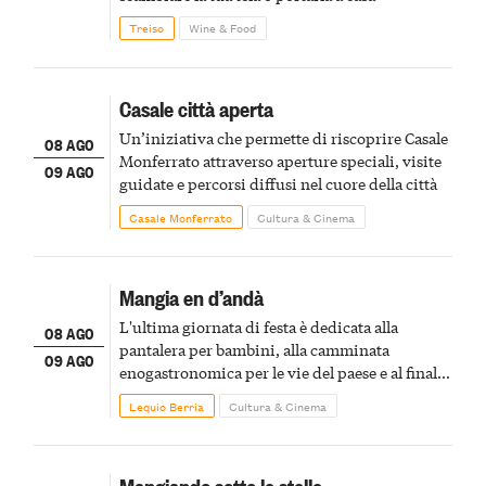
Treiso
Wine & Food
Casale città aperta
Un’iniziativa che permette di riscoprire Casale
08 AGO
Monferrato attraverso aperture speciali, visite
09 AGO
guidate e percorsi diffusi nel cuore della città
Casale Monferrato
Cultura & Cinema
Mangia en d’andà
L'ultima giornata di festa è dedicata alla
08 AGO
pantalera per bambini, alla camminata
09 AGO
enogastronomica per le vie del paese e al finale
pirotecnico
Lequio Berria
Cultura & Cinema
Mangiando sotto le stelle