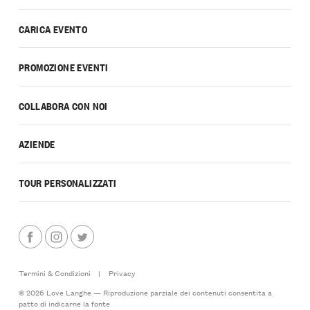
CARICA EVENTO
PROMOZIONE EVENTI
COLLABORA CON NOI
AZIENDE
TOUR PERSONALIZZATI
Termini & Condizioni
|
Privacy
© 2026 Love Langhe — Riproduzione parziale dei contenuti consentita a
patto di indicarne la fonte