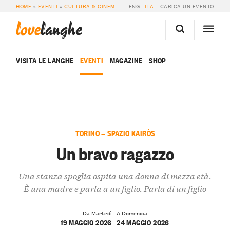
HOME
»
EVENTI
»
CULTURA & CINEMA
»
UN BRAVO RAGAZZO
ENG
ITA
CARICA UN EVENTO
love
langhe
VISITA LE LANGHE
EVENTI
MAGAZINE
SHOP
TORINO — SPAZIO KAIRÒS
Un bravo ragazzo
Una stanza spoglia ospita una donna di mezza età.
È una madre e parla a un figlio. Parla di un figlio
Da Martedì
A Domenica
19 MAGGIO 2026
24 MAGGIO 2026