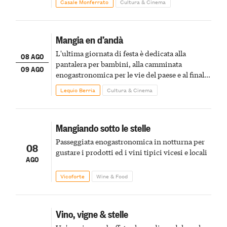
Casale Monferrato
Cultura & Cinema
Mangia en d’andà
L'ultima giornata di festa è dedicata alla
08 AGO
pantalera per bambini, alla camminata
09 AGO
enogastronomica per le vie del paese e al finale
pirotecnico
Lequio Berria
Cultura & Cinema
Mangiando sotto le stelle
Passeggiata enogastronomica in notturna per
08
gustare i prodotti ed i vini tipici vicesi e locali
AGO
Vicoforte
Wine & Food
Vino, vigne & stelle