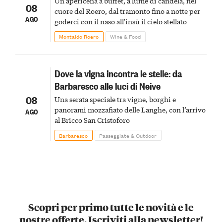
Un'apericena a buffet, a lume di candela, nel
08
cuore del Roero, dal tramonto fino a notte per
AGO
goderci con il naso all'insù il cielo stellato
Montaldo Roero
Wine & Food
Dove la vigna incontra le stelle: da
Barbaresco alle luci di Neive
08
Una serata speciale tra vigne, borghi e
panorami mozzafiato delle Langhe, con l’arrivo
AGO
al Bricco San Cristoforo
Barbaresco
Passeggiate & Outdoor
Scopri per primo tutte le novità e le
nostre offerte. Iscriviti alla newsletter!