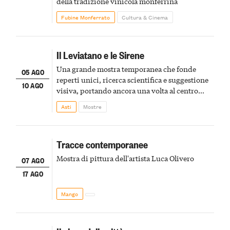
della tradizione vinicola monferrina
Fubine Monferrato
Cultura & Cinema
Il Leviatano e le Sirene
Una grande mostra temporanea che fonde
05 AGO
reperti unici, ricerca scientifica e suggestione
10 AGO
visiva, portando ancora una volta al centro
della scena le meraviglie del passato astigiano
Asti
Mostre
Tracce contemporanee
Mostra di pittura dell'artista Luca Olivero
07 AGO
17 AGO
Mango