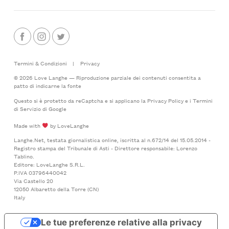
Termini & Condizioni
|
Privacy
© 2026 Love Langhe — Riproduzione parziale dei contenuti consentita a
patto di indicarne la fonte
Questo si è protetto da reCaptcha e si applicano la
Privacy Policy
e i
Termini
di Servizio
di Google
Made with
by LoveLanghe
Langhe.Net, testata giornalistica online, iscritta al n.672/14 del 15.05.2014 -
Registro stampa del Tribunale di Asti - Direttore responsabile: Lorenzo
Tablino.
Editore: LoveLanghe S.R.L.
P.IVA 03796440042
Via Castello 20
12050 Albaretto della Torre (CN)
Italy
Le tue preferenze relative alla privacy