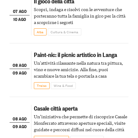
Il gioco della città
Scopri, indaga e risolvi con le avventure che
07 AGO
porteranno tutta la famiglia in giro per la città
10 AGO
a scoprirne i segreti
Alba
Cultura & Cinema
Paint-nic: il picnic artistico in Langa
Un'attività rilassante nella natura tra pittura,
08 AGO
vino e nuove amicizie. Alla fine, puoi
09 AGO
scambiare la tua tela o portarla a casa
Treiso
Wine & Food
Casale città aperta
Un’iniziativa che permette di riscoprire Casale
08 AGO
Monferrato attraverso aperture speciali, visite
09 AGO
guidate e percorsi diffusi nel cuore della città