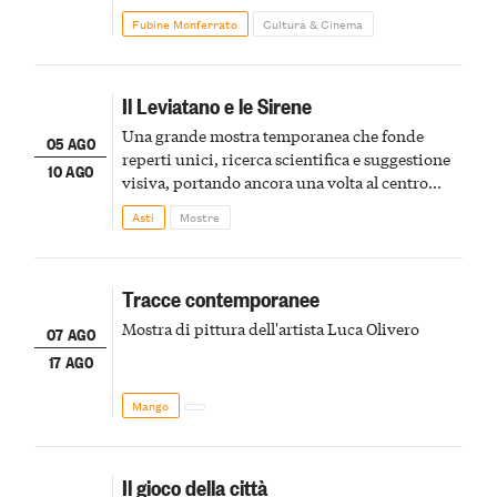
Fubine Monferrato
Cultura & Cinema
Il Leviatano e le Sirene
Una grande mostra temporanea che fonde
05 AGO
reperti unici, ricerca scientifica e suggestione
10 AGO
visiva, portando ancora una volta al centro
della scena le meraviglie del passato astigiano
Asti
Mostre
Tracce contemporanee
Mostra di pittura dell'artista Luca Olivero
07 AGO
17 AGO
Mango
Il gioco della città