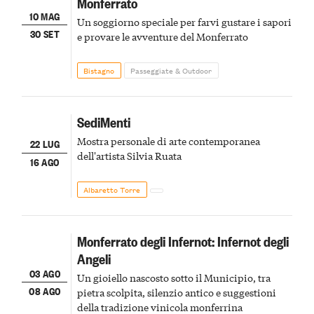
Monferrato
10 MAG
Un soggiorno speciale per farvi gustare i sapori
30 SET
e provare le avventure del Monferrato
Bistagno
Passeggiate & Outdoor
SediMenti
Mostra personale di arte contemporanea
22 LUG
dell'artista Silvia Ruata
16 AGO
Albaretto Torre
Monferrato degli Infernot: Infernot degli
Angeli
03 AGO
Un gioiello nascosto sotto il Municipio, tra
08 AGO
pietra scolpita, silenzio antico e suggestioni
della tradizione vinicola monferrina