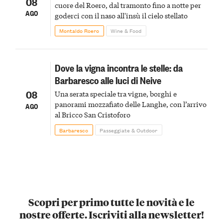
08
cuore del Roero, dal tramonto fino a notte per
AGO
goderci con il naso all'insù il cielo stellato
Montaldo Roero
Wine & Food
Dove la vigna incontra le stelle: da
Barbaresco alle luci di Neive
08
Una serata speciale tra vigne, borghi e
panorami mozzafiato delle Langhe, con l’arrivo
AGO
al Bricco San Cristoforo
Barbaresco
Passeggiate & Outdoor
Scopri per primo tutte le novità e le
nostre offerte. Iscriviti alla newsletter!