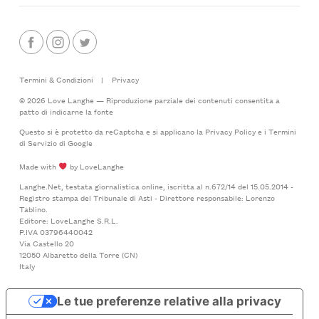
Termini & Condizioni
|
Privacy
© 2026 Love Langhe — Riproduzione parziale dei contenuti consentita a
patto di indicarne la fonte
Questo si è protetto da reCaptcha e si applicano la
Privacy Policy
e i
Termini
di Servizio
di Google
Made with
by LoveLanghe
Langhe.Net, testata giornalistica online, iscritta al n.672/14 del 15.05.2014 -
Registro stampa del Tribunale di Asti - Direttore responsabile: Lorenzo
Tablino.
Editore: LoveLanghe S.R.L.
P.IVA 03796440042
Via Castello 20
12050 Albaretto della Torre (CN)
Italy
Le tue preferenze relative alla privacy