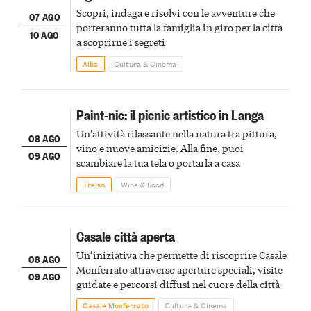
Scopri, indaga e risolvi con le avventure che
07 AGO
porteranno tutta la famiglia in giro per la città
10 AGO
a scoprirne i segreti
Alba
Cultura & Cinema
Paint-nic: il picnic artistico in Langa
Un'attività rilassante nella natura tra pittura,
08 AGO
vino e nuove amicizie. Alla fine, puoi
09 AGO
scambiare la tua tela o portarla a casa
Treiso
Wine & Food
Casale città aperta
Un’iniziativa che permette di riscoprire Casale
08 AGO
Monferrato attraverso aperture speciali, visite
09 AGO
guidate e percorsi diffusi nel cuore della città
Casale Monferrato
Cultura & Cinema