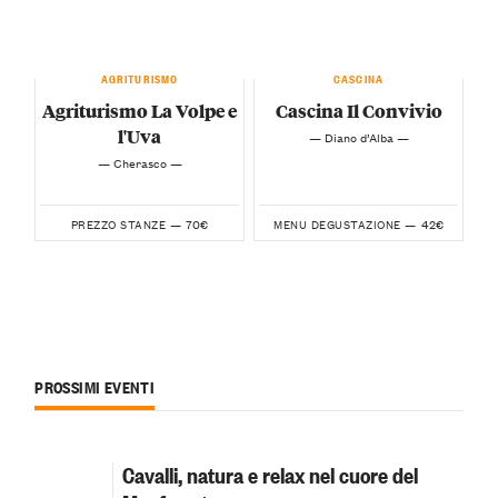
AGRITURISMO
CASCINA
Agriturismo La Volpe e
Cascina Il Convivio
l'Uva
— Diano d’Alba —
— Cherasco —
70€
42€
PREZZO STANZE —
MENU DEGUSTAZIONE —
PROSSIMI EVENTI
Cavalli, natura e relax nel cuore del