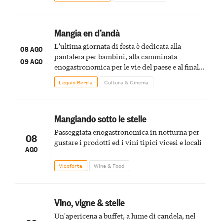
Mangia en d’andà
L'ultima giornata di festa è dedicata alla
08 AGO
pantalera per bambini, alla camminata
09 AGO
enogastronomica per le vie del paese e al finale
pirotecnico
Lequio Berria
Cultura & Cinema
Mangiando sotto le stelle
Passeggiata enogastronomica in notturna per
08
gustare i prodotti ed i vini tipici vicesi e locali
AGO
Vicoforte
Wine & Food
Vino, vigne & stelle
Un'apericena a buffet, a lume di candela, nel