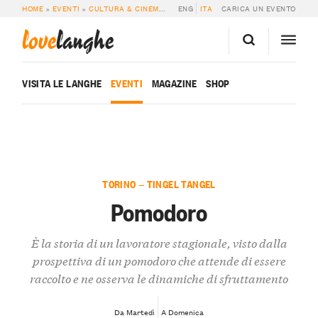
HOME
»
EVENTI
»
CULTURA & CINEMA
»
POMODORO
ENG
ITA
CARICA UN EVENTO
love
langhe
VISITA LE LANGHE
EVENTI
MAGAZINE
SHOP
TORINO — TINGEL TANGEL
Pomodoro
È la storia di un lavoratore stagionale, visto dalla
prospettiva di un pomodoro che attende di essere
raccolto e ne osserva le dinamiche di sfruttamento
Da Martedì
A Domenica