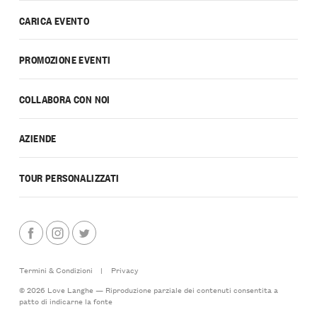
CARICA EVENTO
PROMOZIONE EVENTI
COLLABORA CON NOI
AZIENDE
TOUR PERSONALIZZATI
Termini & Condizioni
|
Privacy
© 2026 Love Langhe — Riproduzione parziale dei contenuti consentita a
patto di indicarne la fonte