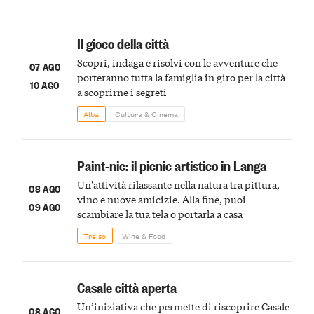
Il gioco della città
Scopri, indaga e risolvi con le avventure che
07 AGO
porteranno tutta la famiglia in giro per la città
10 AGO
a scoprirne i segreti
Alba
Cultura & Cinema
Paint-nic: il picnic artistico in Langa
Un'attività rilassante nella natura tra pittura,
08 AGO
vino e nuove amicizie. Alla fine, puoi
09 AGO
scambiare la tua tela o portarla a casa
Treiso
Wine & Food
Casale città aperta
Un’iniziativa che permette di riscoprire Casale
08 AGO