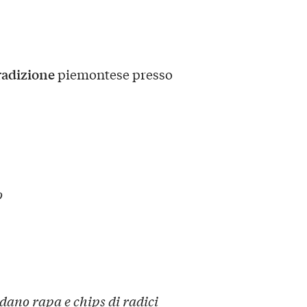
tradizione
piemontese presso
o
dano rapa e chips di radici