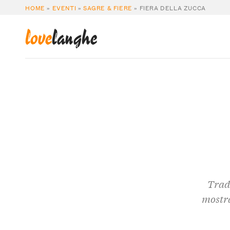
HOME
»
EVENTI
»
SAGRE & FIERE
»
FIERA DELLA ZUCCA
love
langhe
Tradi
mostra