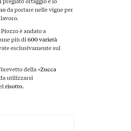
l pregiato ortaggio e lo
ino
da portare nelle vigne per
 lavoro.
 Piozzo è andato a
600 varietà
mune più di
ivate esclusivamente sul
Zucca
l brevetto della «
da utilizzarsi
risotto
el
.