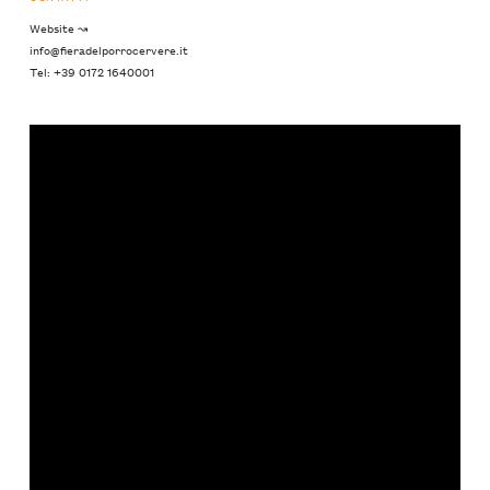
Website ↝
info@fieradelporrocervere.it
Tel: +39 0172 1640001