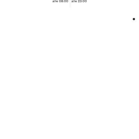
alle 08:00
alle 23:00
❮
❯