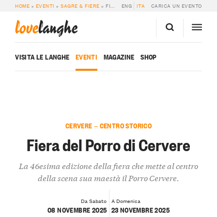
HOME
»
EVENTI
»
SAGRE & FIERE
»
FIERA DEL PORRO DI CERVERE
ENG
ITA
CARICA UN EVENTO
love
langhe
VISITA LE LANGHE
EVENTI
MAGAZINE
SHOP
CERVERE — CENTRO STORICO
Fiera del Porro di Cervere
La 46esima edizione della fiera che mette al centro
della scena sua maestà il Porro Cervere.
Da Sabato
A Domenica
08 NOVEMBRE 2025
23 NOVEMBRE 2025