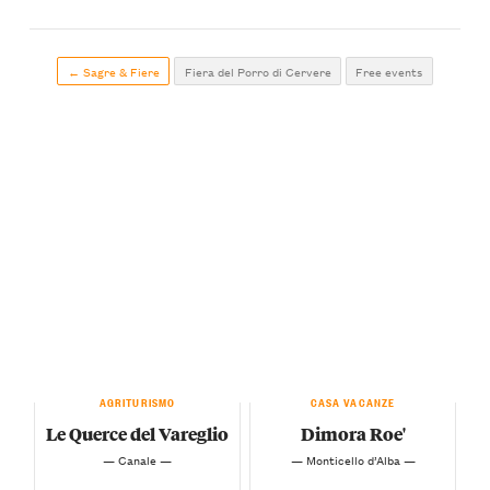
← Sagre & Fiere
Fiera del Porro di Cervere
Free events
AGRITURISMO
CASA VACANZE
Le Querce del Vareglio
Dimora Roe'
— Canale —
— Monticello d’Alba —