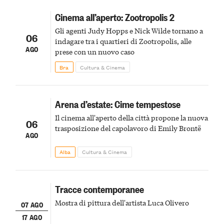
Cinema all’aperto: Zootropolis 2
Gli agenti Judy Hopps e Nick Wilde tornano a
06
indagare tra i quartieri di Zootropolis, alle
AGO
prese con un nuovo caso
Bra
Cultura & Cinema
Arena d’estate: Cime tempestose
Il cinema all'aperto della città propone la nuova
06
trasposizione del capolavoro di Emily Brontë
AGO
Alba
Cultura & Cinema
Tracce contemporanee
Mostra di pittura dell'artista Luca Olivero
07 AGO
17 AGO