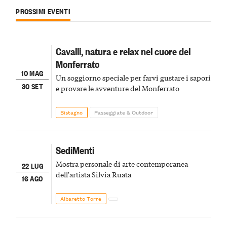
PROSSIMI EVENTI
Cavalli, natura e relax nel cuore del
Monferrato
10 MAG
Un soggiorno speciale per farvi gustare i sapori
30 SET
e provare le avventure del Monferrato
Bistagno
Passeggiate & Outdoor
SediMenti
Mostra personale di arte contemporanea
22 LUG
dell'artista Silvia Ruata
16 AGO
Albaretto Torre