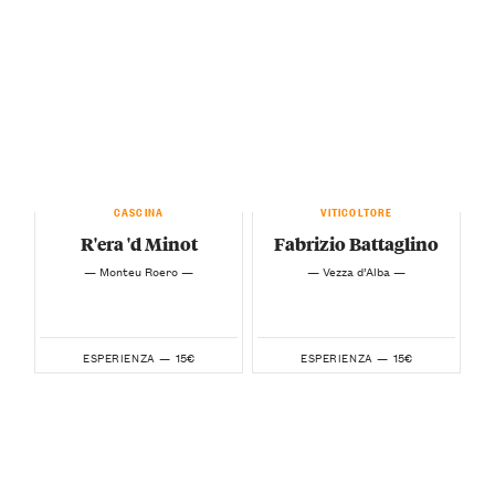
CASCINA
VITICOLTORE
R'era 'd Minot
Fabrizio Battaglino
— Monteu Roero —
— Vezza d’Alba —
15€
15€
ESPERIENZA —
ESPERIENZA —