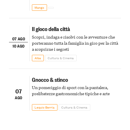
Mango
Il gioco della città
Scopri, indaga e risolvi con le avventure che
07 AGO
porteranno tutta la famiglia in giro per la città
10 AGO
a scoprirne i segreti
Alba
Cultura & Cinema
Gnocco & stinco
Un pomeriggio di sport con la pantalera,
07
prelibatezze gastronomiche tipiche e arte
AGO
Lequio Berria
Cultura & Cinema