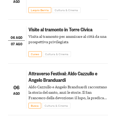
AGO
Lequio Berria
Cultura & Cinema
Visite al tramonto in Torre Civica
Visita al tramonto per ammirare al città da una
06 AGO
prospettiva privilegiata
07 AGO
Cuneo
Cultura & Cinema
Attraverso Festival: Aldo Cazzullo e
Angelo Branduardi
06
Aldo Cazzullo e Angelo Branduardi raccontano
la storia del santo, anzi le storie. Il San
AGO
Francesco della devozione: il lupo, la predica
agli uccelli, le stimmate
Busca
Cultura & Cinema