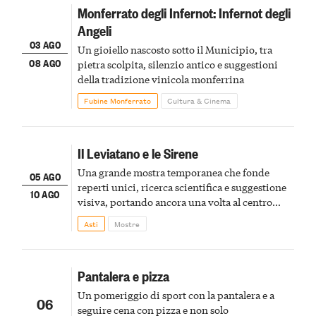
Monferrato degli Infernot: Infernot degli
Angeli
03 AGO
Un gioiello nascosto sotto il Municipio, tra
08 AGO
pietra scolpita, silenzio antico e suggestioni
della tradizione vinicola monferrina
Fubine Monferrato
Cultura & Cinema
Il Leviatano e le Sirene
Una grande mostra temporanea che fonde
05 AGO
reperti unici, ricerca scientifica e suggestione
10 AGO
visiva, portando ancora una volta al centro
della scena le meraviglie del passato astigiano
Asti
Mostre
Pantalera e pizza
Un pomeriggio di sport con la pantalera e a
06
seguire cena con pizza e non solo