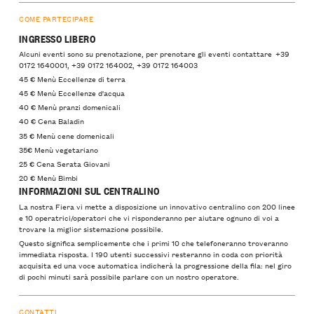
COME PARTECIPARE
INGRESSO LIBERO
Alcuni eventi sono su prenotazione, per prenotare gli eventi contattare +39
0172 1640001, +39 0172 164002, +39 0172 164003
45 € Menù Eccellenze di terra
45 € Menù Eccellenze d'acqua
40 € Menù pranzi domenicali
40 € Cena Baladin
35 € Menù cene domenicali
35€ Menù vegetariano
25 € Cena Serata Giovani
20 € Menù Bimbi
INFORMAZIONI SUL CENTRALINO
La nostra Fiera vi mette a disposizione un innovativo centralino con 200 linee
e 10 operatrici/operatori che vi risponderanno per aiutare ognuno di voi a
trovare la miglior sistemazione possibile.
Questo significa semplicemente che i primi 10 che telefoneranno troveranno
immediata risposta. I 190 utenti successivi resteranno in coda con priorità
acquisita ed una voce automatica indicherà la progressione della fila: nel giro
di pochi minuti sarà possibile parlare con un nostro operatore.
CONTATTI