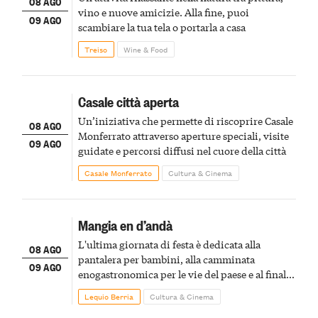
08 AGO
vino e nuove amicizie. Alla fine, puoi
09 AGO
scambiare la tua tela o portarla a casa
Treiso
Wine & Food
Casale città aperta
Un’iniziativa che permette di riscoprire Casale
08 AGO
Monferrato attraverso aperture speciali, visite
09 AGO
guidate e percorsi diffusi nel cuore della città
Casale Monferrato
Cultura & Cinema
Mangia en d’andà
L'ultima giornata di festa è dedicata alla
08 AGO
pantalera per bambini, alla camminata
09 AGO
enogastronomica per le vie del paese e al finale
pirotecnico
Lequio Berria
Cultura & Cinema