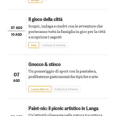
Il gioco della città
Scopri, indaga e risolvi con le avventure che
07 AGO
porteranno tutta la famiglia in giro per la città
10 AGO
a scoprirne i segreti
Alba
Cultura & Cinema
Gnocco & stinco
Un pomeriggio di sport con la pantalera,
07
prelibatezze gastronomiche tipiche e arte
AGO
Lequio Berria
Cultura & Cinema
Paint-nic: il picnic artistico in Langa
Un'attività rilassante nella natura tra pittura,