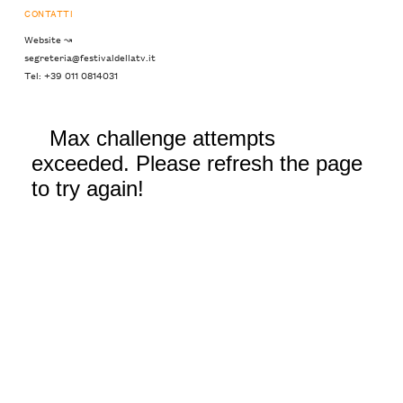
CONTATTI
Website ↝
segreteria@festivaldellatv.it
Tel: +39 011 0814031