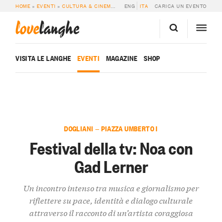
HOME
»
EVENTI
»
CULTURA & CINEMA
»
FESTIVAL DELLA TV: NOA CON GAD L
ENG
ITA
CARICA UN EVENTO
love
langhe
VISITA LE LANGHE
EVENTI
MAGAZINE
SHOP
DOGLIANI — PIAZZA UMBERTO I
Festival della tv: Noa con
Gad Lerner
Un incontro intenso tra musica e giornalismo per
riflettere su pace, identità e dialogo culturale
attraverso il racconto di un’artista coraggiosa