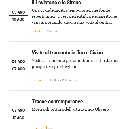
Il Leviatano e le Sirene
Una grande mostra temporanea che fonde
05 AGO
reperti unici, ricerca scientifica e suggestione
10 AGO
visiva, portando ancora una volta al centro
della scena le meraviglie del passato astigiano
Asti
Mostre
Visite al tramonto in Torre Civica
Visita al tramonto per ammirare al città da una
06 AGO
prospettiva privilegiata
07 AGO
Cuneo
Cultura & Cinema
Tracce contemporanee
Mostra di pittura dell'artista Luca Olivero
07 AGO
17 AGO
Mango