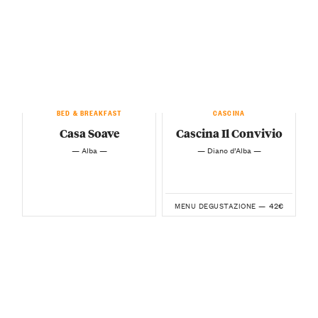
BED & BREAKFAST
CASCINA
Casa Soave
Cascina Il Convivio
— Alba —
— Diano d’Alba —
42€
MENU DEGUSTAZIONE —