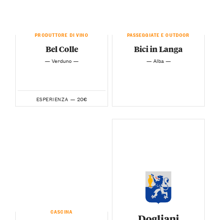
PRODUTTORE DI VINO
PASSEGGIATE E OUTDOOR
Bel Colle
Bici in Langa
— Verduno —
— Alba —
20€
ESPERIENZA —
CASCINA
Dogliani