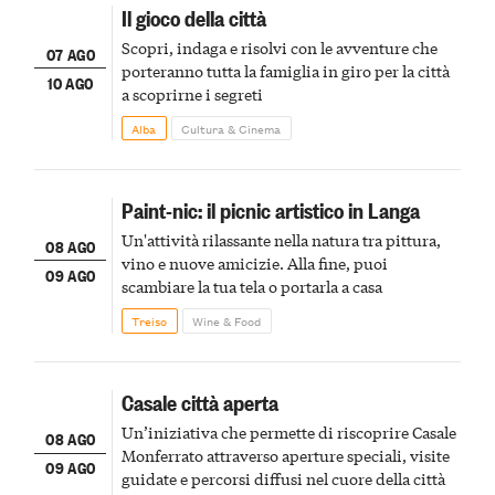
Il gioco della città
Scopri, indaga e risolvi con le avventure che
07 AGO
porteranno tutta la famiglia in giro per la città
10 AGO
a scoprirne i segreti
Alba
Cultura & Cinema
Paint-nic: il picnic artistico in Langa
Un'attività rilassante nella natura tra pittura,
08 AGO
vino e nuove amicizie. Alla fine, puoi
09 AGO
scambiare la tua tela o portarla a casa
Treiso
Wine & Food
Casale città aperta
Un’iniziativa che permette di riscoprire Casale
08 AGO
Monferrato attraverso aperture speciali, visite
09 AGO
guidate e percorsi diffusi nel cuore della città