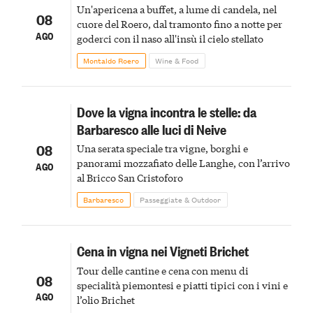
Un'apericena a buffet, a lume di candela, nel
08
cuore del Roero, dal tramonto fino a notte per
AGO
goderci con il naso all'insù il cielo stellato
Montaldo Roero
Wine & Food
Dove la vigna incontra le stelle: da
Barbaresco alle luci di Neive
08
Una serata speciale tra vigne, borghi e
panorami mozzafiato delle Langhe, con l’arrivo
AGO
al Bricco San Cristoforo
Barbaresco
Passeggiate & Outdoor
Cena in vigna nei Vigneti Brichet
Tour delle cantine e cena con menu di
08
specialità piemontesi e piatti tipici con i vini e
AGO
l’olio Brichet