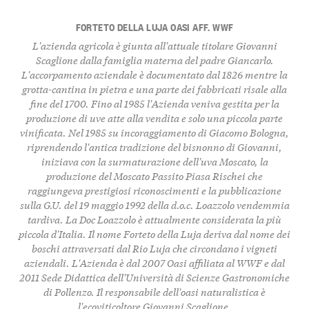
FORTETO DELLA LUJA OASI AFF. WWF
L'azienda agricola è giunta all'attuale titolare Giovanni
Scaglione dalla famiglia materna del padre Giancarlo.
L'accorpamento aziendale è documentato dal 1826 mentre la
grotta-cantina in pietra e una parte dei fabbricati risale alla
fine del 1700. Fino al 1985 l'Azienda veniva gestita per la
produzione di uve atte alla vendita e solo una piccola parte
vinificata. Nel 1985 su incoraggiamento di Giacomo Bologna,
riprendendo l'antica tradizione del bisnonno di Giovanni,
iniziava con la surmaturazione dell'uva Moscato, la
produzione del Moscato Passito Piasa Rischei che
raggiungeva prestigiosi riconoscimenti e la pubbli­cazione
sulla G.U. del 19 maggio 1992 della d.o.c. Loazzolo vendemmia
tardiva. La Doc Loazzolo è attualmente considerata la più
piccola d'Italia. Il nome Forteto della Luja deriva dal nome dei
boschi attraversati dal Rio Luja che circondano i vigneti
aziendali. L'Azienda è dal 2007 Oasi affiliata al WWF e dal
2011 Sede Didattica dell'Università di Scienze Gastronomiche
di Pollenzo. Il responsabile dell'oasi naturalistica è
l'ecoviticoltore Giovanni Scaglione.