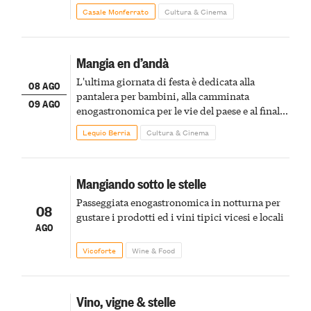
Casale Monferrato
Cultura & Cinema
Mangia en d’andà
L'ultima giornata di festa è dedicata alla
08 AGO
pantalera per bambini, alla camminata
09 AGO
enogastronomica per le vie del paese e al finale
pirotecnico
Lequio Berria
Cultura & Cinema
Mangiando sotto le stelle
Passeggiata enogastronomica in notturna per
08
gustare i prodotti ed i vini tipici vicesi e locali
AGO
Vicoforte
Wine & Food
Vino, vigne & stelle