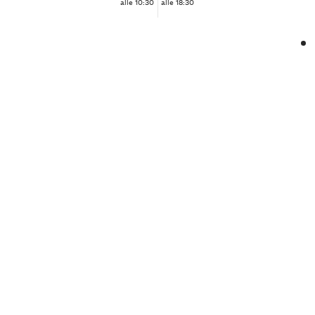
alle 10:30
alle 18:30
❮
❯