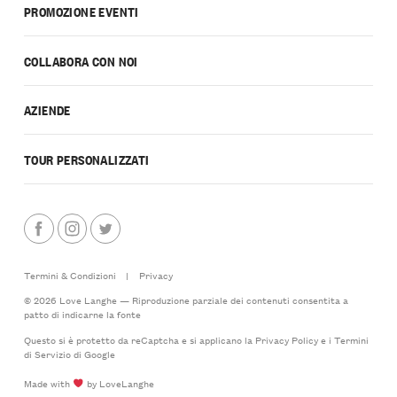
PROMOZIONE EVENTI
COLLABORA CON NOI
AZIENDE
TOUR PERSONALIZZATI
Termini & Condizioni
|
Privacy
© 2026 Love Langhe — Riproduzione parziale dei contenuti consentita a
patto di indicarne la fonte
Questo si è protetto da reCaptcha e si applicano la
Privacy Policy
e i
Termini
di Servizio
di Google
Made with
by LoveLanghe