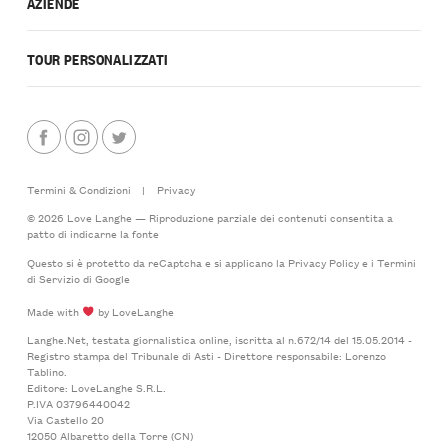
AZIENDE
TOUR PERSONALIZZATI
Termini & Condizioni
|
Privacy
© 2026 Love Langhe — Riproduzione parziale dei contenuti consentita a
patto di indicarne la fonte
Questo si è protetto da reCaptcha e si applicano la
Privacy Policy
e i
Termini
di Servizio
di Google
Made with
by LoveLanghe
Langhe.Net, testata giornalistica online, iscritta al n.672/14 del 15.05.2014 -
Registro stampa del Tribunale di Asti - Direttore responsabile: Lorenzo
Tablino.
Editore: LoveLanghe S.R.L.
P.IVA 03796440042
Via Castello 20
12050 Albaretto della Torre (CN)