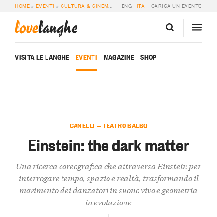
HOME
»
EVENTI
»
CULTURA & CINEMA
»
EINSTEIN: THE DARK MATTER
ENG
ITA
CARICA UN EVENTO
love
langhe
VISITA LE LANGHE
EVENTI
MAGAZINE
SHOP
CANELLI — TEATRO BALBO
Einstein: the dark matter
Una ricerca coreografica che attraversa Einstein per
interrogare tempo, spazio e realtà, trasformando il
movimento dei danzatori in suono vivo e geometria
in evoluzione