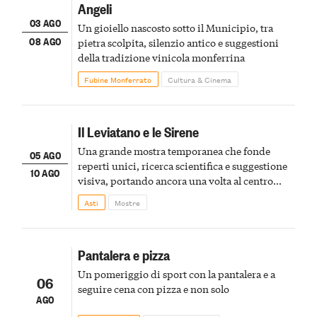
Angeli
03 AGO
Un gioiello nascosto sotto il Municipio, tra
08 AGO
pietra scolpita, silenzio antico e suggestioni
della tradizione vinicola monferrina
Fubine Monferrato
Cultura & Cinema
Il Leviatano e le Sirene
Una grande mostra temporanea che fonde
05 AGO
reperti unici, ricerca scientifica e suggestione
10 AGO
visiva, portando ancora una volta al centro
della scena le meraviglie del passato astigiano
Asti
Mostre
Pantalera e pizza
Un pomeriggio di sport con la pantalera e a
06
seguire cena con pizza e non solo
AGO