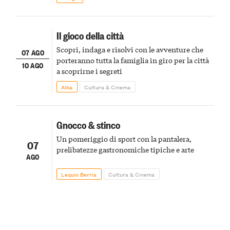
Il gioco della città
Scopri, indaga e risolvi con le avventure che
07 AGO
porteranno tutta la famiglia in giro per la città
10 AGO
a scoprirne i segreti
Alba
Cultura & Cinema
Gnocco & stinco
Un pomeriggio di sport con la pantalera,
07
prelibatezze gastronomiche tipiche e arte
AGO
Lequio Berria
Cultura & Cinema