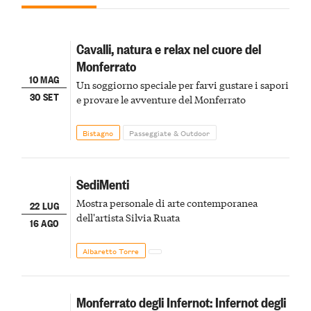
Cavalli, natura e relax nel cuore del
Monferrato
10 MAG
Un soggiorno speciale per farvi gustare i sapori
30 SET
e provare le avventure del Monferrato
Bistagno
Passeggiate & Outdoor
SediMenti
Mostra personale di arte contemporanea
22 LUG
dell'artista Silvia Ruata
16 AGO
Albaretto Torre
Monferrato degli Infernot: Infernot degli