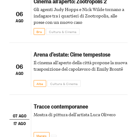
Cinema all’aperto: Zootropolis 2
Gli agenti Judy Hopps e Nick Wilde tornano a
06
indagare tra i quartieri di Zootropolis, alle
AGO
prese con un nuovo caso
Bra
Cultura & Cinema
Arena d’estate: Cime tempestose
Il cinema all'aperto della città propone la nuova
06
trasposizione del capolavoro di Emily Brontë
AGO
Alba
Cultura & Cinema
Tracce contemporanee
Mostra di pittura dell'artista Luca Olivero
07 AGO
17 AGO
Mango