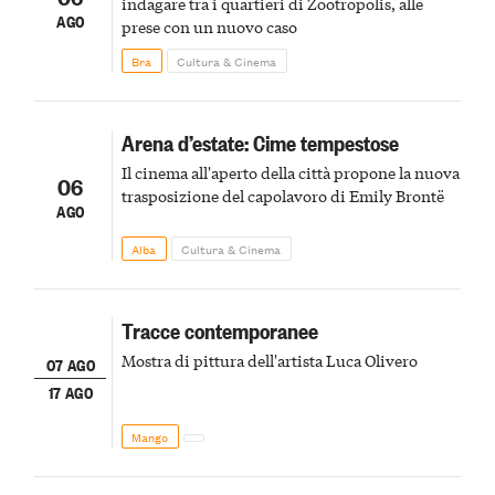
indagare tra i quartieri di Zootropolis, alle
AGO
prese con un nuovo caso
Bra
Cultura & Cinema
Arena d’estate: Cime tempestose
Il cinema all'aperto della città propone la nuova
06
trasposizione del capolavoro di Emily Brontë
AGO
Alba
Cultura & Cinema
Tracce contemporanee
Mostra di pittura dell'artista Luca Olivero
07 AGO
17 AGO
Mango