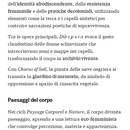
dell’
, della
identità afrodiscendente
resistenza
e delle
, utilizzando
femminile
pratiche decoloniali
elementi come la terra e i capelli sintetici per
costruire narrazioni poetiche di sopravvivenza.
Tra le opere principali,
Dïà s p o r a
evoca il gesto
clandestino delle donne schiavizzate che
intrecciavano semi e mappe nei capelli,
trasformando il corpo in
.
archivio vivente
Con
Chorus of Soil
, la pianta della nave negriera si
tramuta in
da simbolo di
giardino di memoria,
oppressione a spazio di rinascita vegetale.
Paesaggi del corpo
Nei cicli
Paysage Corporel
e
Nature
, il corpo diventa
paesaggio, aprendo a una lettura
eco-femminista
che coinvolge percezione, materia e appartenenza.