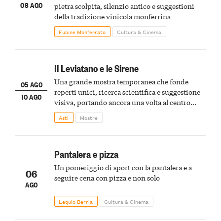
08 AGO
pietra scolpita, silenzio antico e suggestioni
della tradizione vinicola monferrina
Fubine Monferrato
Cultura & Cinema
Il Leviatano e le Sirene
Una grande mostra temporanea che fonde
05 AGO
reperti unici, ricerca scientifica e suggestione
10 AGO
visiva, portando ancora una volta al centro
della scena le meraviglie del passato astigiano
Asti
Mostre
Pantalera e pizza
Un pomeriggio di sport con la pantalera e a
06
seguire cena con pizza e non solo
AGO
Lequio Berria
Cultura & Cinema