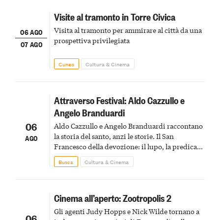
Visite al tramonto in Torre Civica
Visita al tramonto per ammirare al città da una
06 AGO
prospettiva privilegiata
07 AGO
Cuneo
Cultura & Cinema
Attraverso Festival: Aldo Cazzullo e
Angelo Branduardi
06
Aldo Cazzullo e Angelo Branduardi raccontano
la storia del santo, anzi le storie. Il San
AGO
Francesco della devozione: il lupo, la predica
agli uccelli, le stimmate
Busca
Cultura & Cinema
Cinema all’aperto: Zootropolis 2
Gli agenti Judy Hopps e Nick Wilde tornano a
06