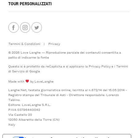
TOUR PERSONALIZZATI
Termini & Condizioni
|
Privacy
© 2026 Love Langhe — Riproduzione parziale dei contenuti consentita a
patto di indicarne la fonte
Questo si è protetto da reCaptcha e si applicano la
Privacy Policy
e i
Termini
di Servizio
di Google
Made with
by LoveLanghe
Langhe.Net, testata giornalistica online, iscritta al n.672/14 del 15.05.2014 -
Registro stampa del Tribunale di Asti - Direttore responsabile: Lorenzo
Tablino.
Editore: LoveLanghe S.R.L.
P.IVA 03796440042
Via Castello 20
12050 Albaretto della Torre (CN)
Italy