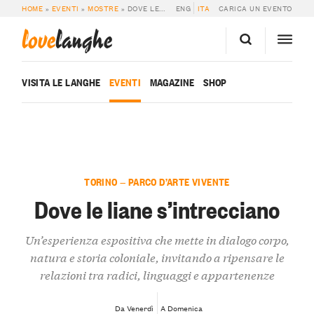
HOME
»
EVENTI
»
MOSTRE
»
DOVE LE LIANE S’INTRECCIANO
ENG
ITA
CARICA UN EVENTO
love
langhe
VISITA LE LANGHE
EVENTI
MAGAZINE
SHOP
TORINO — PARCO D’ARTE VIVENTE
Dove le liane s’intrecciano
Un’esperienza espositiva che mette in dialogo corpo,
natura e storia coloniale, invitando a ripensare le
relazioni tra radici, linguaggi e appartenenze
Da Venerdì
A Domenica