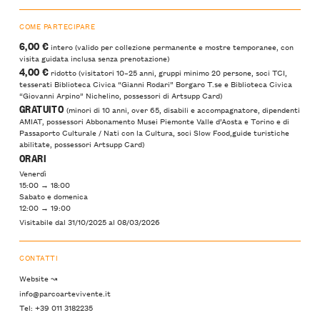
COME PARTECIPARE
6,00 €
intero (valido per collezione permanente e mostre temporanee, con
visita guidata inclusa senza prenotazione)
4,00 €
ridotto (visitatori 10–25 anni, gruppi minimo 20 persone, soci TCI,
tesserati Biblioteca Civica “Gianni Rodari” Borgaro T.se e Biblioteca Civica
“Giovanni Arpino” Nichelino, possessori di Artsupp Card)
GRATUITO
(minori di 10 anni, over 65, disabili e accompagnatore, dipendenti
AMIAT, possessori Abbonamento Musei Piemonte Valle d’Aosta e Torino e di
Passaporto Culturale / Nati con la Cultura, soci Slow Food,guide turistiche
abilitate, possessori Artsupp Card)
ORARI
Venerdì
15:00 → 18:00
Sabato e domenica
12:00 → 19:00
Visitabile dal 31/10/2025 al 08/03/2026
CONTATTI
Website ↝
info@parcoartevivente.it
Tel: +39 011 3182235