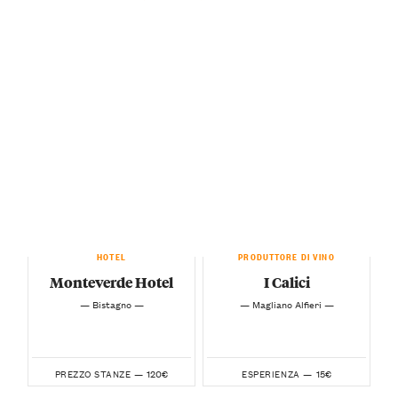
HOTEL
PRODUTTORE DI VINO
Monteverde Hotel
I Calici
— Bistagno —
— Magliano Alfieri —
120€
15€
PREZZO STANZE —
ESPERIENZA —