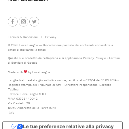
Termini & Condizioni
|
Privacy
© 2026 Love Langhe — Riproduzione parziale dei contenuti consentita a
patto di indicarne la fonte
Questo si è protetto da reCaptcha e si applicano la
Privacy Policy
e i
Termini
di Servizio
di Google
Made with
by LoveLanghe
Langhe.Net, testata giornalistica online, iscritta al n.672/14 del 15.05.2014 -
Registro stampa del Tribunale di Asti - Direttore responsabile: Lorenzo
Tablino.
Editore: LoveLanghe S.R.L.
P.IVA 03796440042
Via Castello 20
12050 Albaretto della Torre (CN)
Italy
Le tue preferenze relative alla privacy