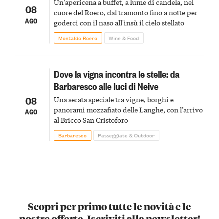
Un'apericena a buffet, a lume di candela, nel
08
cuore del Roero, dal tramonto fino a notte per
AGO
goderci con il naso all'insù il cielo stellato
Montaldo Roero
Wine & Food
Dove la vigna incontra le stelle: da
Barbaresco alle luci di Neive
08
Una serata speciale tra vigne, borghi e
panorami mozzafiato delle Langhe, con l’arrivo
AGO
al Bricco San Cristoforo
Barbaresco
Passeggiate & Outdoor
Scopri per primo tutte le novità e le
nostre offerte. Iscriviti alla newsletter!