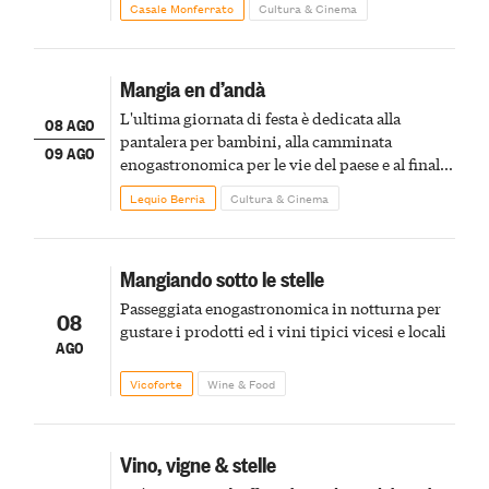
Casale Monferrato
Cultura & Cinema
Mangia en d’andà
L'ultima giornata di festa è dedicata alla
08 AGO
pantalera per bambini, alla camminata
09 AGO
enogastronomica per le vie del paese e al finale
pirotecnico
Lequio Berria
Cultura & Cinema
Mangiando sotto le stelle
Passeggiata enogastronomica in notturna per
08
gustare i prodotti ed i vini tipici vicesi e locali
AGO
Vicoforte
Wine & Food
Vino, vigne & stelle