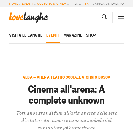
HOME
»
EVENTI
»
CULTURA & CINEMA
»
CINEMA ALL’ARENA: A COMPLETE UN
ENG
ITA
CARICA UN EVENTO
love
langhe
VISITA LE LANGHE
EVENTI
MAGAZINE
SHOP
ALBA — ARENA TEATRO SOCIALE GIORGIO BUSCA
Cinema all'arena: A
complete unknown
Tornano i grandi film all'aria aperta delle sere
d'estate: vita, amori e canzoni simbolo del
cantautore folk americano