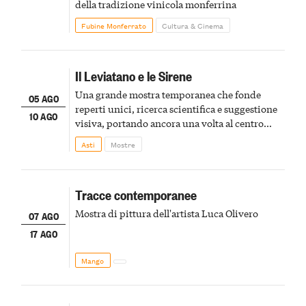
della tradizione vinicola monferrina
Fubine Monferrato
Cultura & Cinema
Il Leviatano e le Sirene
Una grande mostra temporanea che fonde
05 AGO
reperti unici, ricerca scientifica e suggestione
10 AGO
visiva, portando ancora una volta al centro
della scena le meraviglie del passato astigiano
Asti
Mostre
Tracce contemporanee
Mostra di pittura dell'artista Luca Olivero
07 AGO
17 AGO
Mango