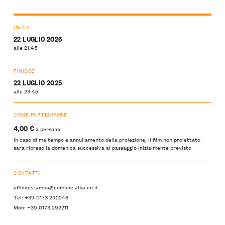
INIZIA
22 LUGLIO 2025
alle 21:45
FINISCE
22 LUGLIO 2025
alle 23:45
COME PARTECIPARE
4,00 €
a persona
In caso di maltempo e annullamento della proiezione, il film non proiettato
sarà ripreso la domenica successiva al passaggio inizialmente previsto
CONTATTI
ufficio.stampa@comune.alba.cn.it
Tel: +39 0173 292248
Mob: +39 0173 292211