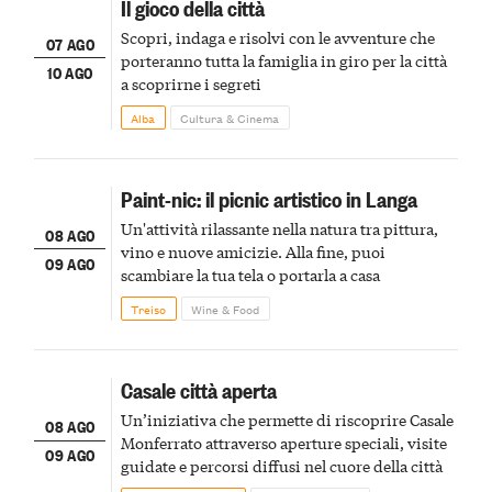
Il gioco della città
Scopri, indaga e risolvi con le avventure che
07 AGO
porteranno tutta la famiglia in giro per la città
10 AGO
a scoprirne i segreti
Alba
Cultura & Cinema
Paint-nic: il picnic artistico in Langa
Un'attività rilassante nella natura tra pittura,
08 AGO
vino e nuove amicizie. Alla fine, puoi
09 AGO
scambiare la tua tela o portarla a casa
Treiso
Wine & Food
Casale città aperta
Un’iniziativa che permette di riscoprire Casale
08 AGO
Monferrato attraverso aperture speciali, visite
09 AGO
guidate e percorsi diffusi nel cuore della città