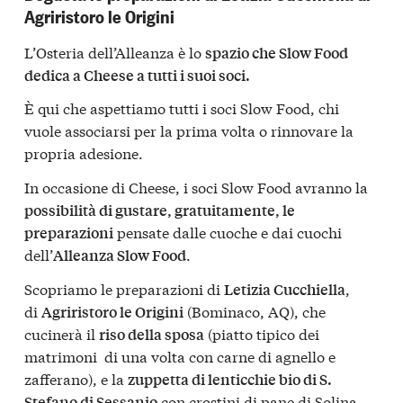
Agriristoro le Origini
L’Osteria dell’Alleanza è lo
spazio che Slow Food
dedica a Cheese a tutti i suoi soci.
È qui che aspettiamo tutti i soci Slow Food, chi
vuole associarsi per la prima volta o rinnovare la
propria adesione.
In occasione di Cheese, i soci Slow Food avranno la
possibilità di gustare, gratuitamente, le
pensate dalle cuoche e dai cuochi
preparazioni
dell’
.
Alleanza Slow Food
Scopriamo le preparazioni di
,
Letizia Cucchiella
di
(Bominaco, AQ), che
Agriristoro le Origini
cucinerà il
(piatto tipico dei
riso della sposa
matrimoni di una volta con carne di agnello e
zafferano), e la
zuppetta di lenticchie bio di S.
con crostini di pane di Solina.
Stefano di Sessanio