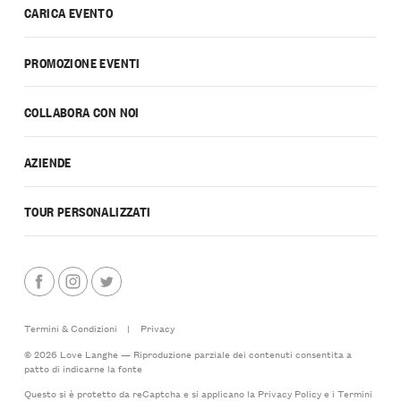
CARICA EVENTO
PROMOZIONE EVENTI
COLLABORA CON NOI
AZIENDE
TOUR PERSONALIZZATI
Termini & Condizioni
|
Privacy
© 2026 Love Langhe — Riproduzione parziale dei contenuti consentita a
patto di indicarne la fonte
Questo si è protetto da reCaptcha e si applicano la
Privacy Policy
e i
Termini