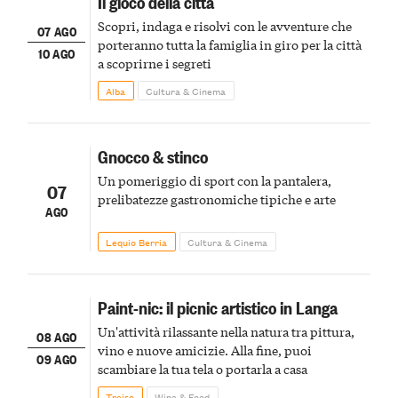
Il gioco della città
Scopri, indaga e risolvi con le avventure che
07 AGO
porteranno tutta la famiglia in giro per la città
10 AGO
a scoprirne i segreti
Alba
Cultura & Cinema
Gnocco & stinco
Un pomeriggio di sport con la pantalera,
07
prelibatezze gastronomiche tipiche e arte
AGO
Lequio Berria
Cultura & Cinema
Paint-nic: il picnic artistico in Langa
Un'attività rilassante nella natura tra pittura,
08 AGO
vino e nuove amicizie. Alla fine, puoi
09 AGO
scambiare la tua tela o portarla a casa
Treiso
Wine & Food