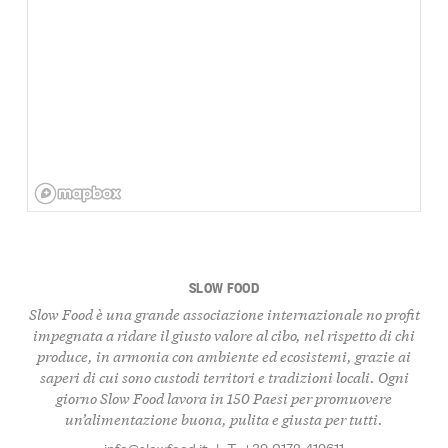
SLOW FOOD
Slow Food è una grande associazione internazionale no profit
impegnata a ridare il giusto valore al cibo, nel rispetto di chi
produce, in armonia con ambiente ed ecosistemi, grazie ai
saperi di cui sono custodi territori e tradizioni locali. Ogni
giorno Slow Food lavora in 150 Paesi per promuovere
un’alimentazione buona, pulita e giusta per tutti.
info@slowfood.it
|
T: +39 0172 419611