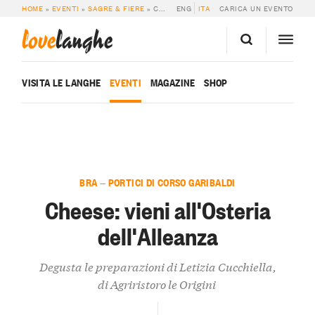
HOME
»
EVENTI
»
SAGRE & FIERE
»
CHEESE: VIENI ALL’OSTERIA DELL’ALLEANZA
ENG
ITA
CARICA UN EVENTO
love
langhe
VISITA LE LANGHE
EVENTI
MAGAZINE
SHOP
BRA — PORTICI DI CORSO GARIBALDI
Cheese: vieni all'Osteria
dell'Alleanza
Degusta le preparazioni di Letizia Cucchiella,
di Agriristoro le Origini