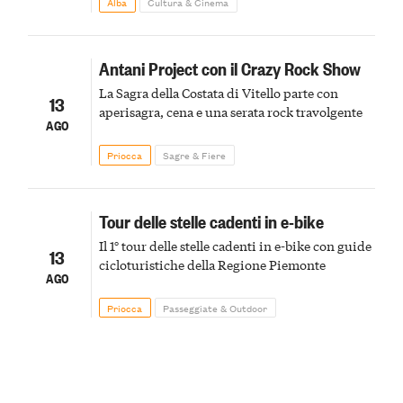
Alba
Cultura & Cinema
Antani Project con il Crazy Rock Show
La Sagra della Costata di Vitello parte con
13
aperisagra, cena e una serata rock travolgente
AGO
Priocca
Sagre & Fiere
Tour delle stelle cadenti in e-bike
Il 1° tour delle stelle cadenti in e-bike con guide
13
cicloturistiche della Regione Piemonte
AGO
Priocca
Passeggiate & Outdoor