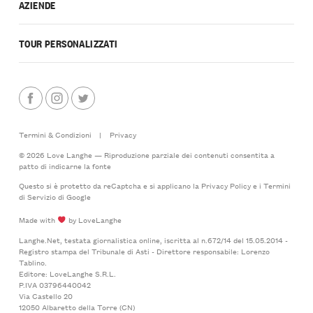
AZIENDE
TOUR PERSONALIZZATI
Termini & Condizioni
|
Privacy
© 2026 Love Langhe — Riproduzione parziale dei contenuti consentita a
patto di indicarne la fonte
Questo si è protetto da reCaptcha e si applicano la
Privacy Policy
e i
Termini
di Servizio
di Google
Made with
by LoveLanghe
Langhe.Net, testata giornalistica online, iscritta al n.672/14 del 15.05.2014 -
Registro stampa del Tribunale di Asti - Direttore responsabile: Lorenzo
Tablino.
Editore: LoveLanghe S.R.L.
P.IVA 03796440042
Via Castello 20
12050 Albaretto della Torre (CN)