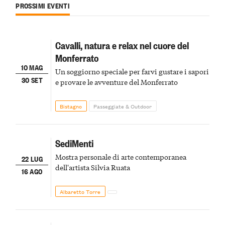
PROSSIMI EVENTI
Cavalli, natura e relax nel cuore del
Monferrato
10 MAG
Un soggiorno speciale per farvi gustare i sapori
30 SET
e provare le avventure del Monferrato
Bistagno
Passeggiate & Outdoor
SediMenti
Mostra personale di arte contemporanea
22 LUG
dell'artista Silvia Ruata
16 AGO
Albaretto Torre