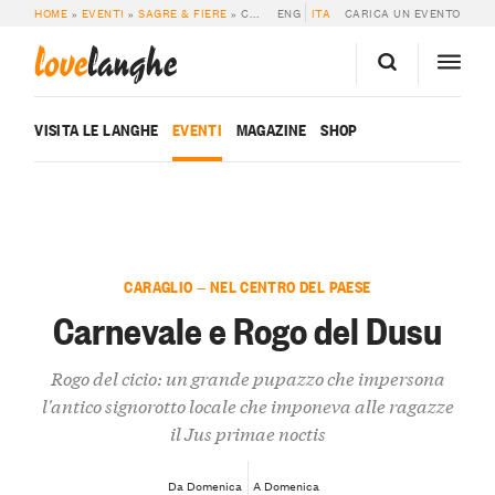
HOME
»
EVENTI
»
SAGRE & FIERE
»
CARNEVALE E ROGO DEL DUSU
ENG
ITA
CARICA UN EVENTO
love
langhe
VISITA LE LANGHE
EVENTI
MAGAZINE
SHOP
CARAGLIO — NEL CENTRO DEL PAESE
Carnevale e Rogo del Dusu
Rogo del cicio: un grande pupazzo che impersona
l'antico signorotto locale che imponeva alle ragazze
il
Jus primae noctis
Da Domenica
A Domenica