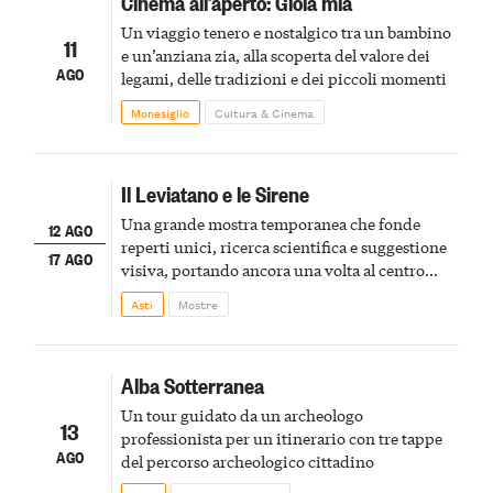
Cinema all’aperto: Gioia mia
Un viaggio tenero e nostalgico tra un bambino
11
e un’anziana zia, alla scoperta del valore dei
AGO
legami, delle tradizioni e dei piccoli momenti
Monesiglio
Cultura & Cinema
Il Leviatano e le Sirene
Una grande mostra temporanea che fonde
12 AGO
reperti unici, ricerca scientifica e suggestione
17 AGO
visiva, portando ancora una volta al centro
della scena le meraviglie del passato astigiano
Asti
Mostre
Alba Sotterranea
Un tour guidato da un archeologo
13
professionista per un itinerario con tre tappe
AGO
del percorso archeologico cittadino