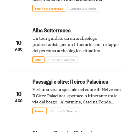
Fubine Monferrato
Cultura & Cinema
Alba Sotterranea
Un tour guidato da un archeologo
10
professionista per un itinerario con tre tappe
AGO
del percorso archeologico cittadino
Alba
Cultura & Cinema
Paesaggi e oltre: Il circo Palacinca
Vivi una serata speciale nel cuore di Neive con
10
Il Circo Palacinca, spettacolo itinerante tra le
AGO
vie del borgo.. Al termine, Cascina Fonda
Winery offrirà una degustazione di due
Neive
Cultura & Cinema
spumanti.