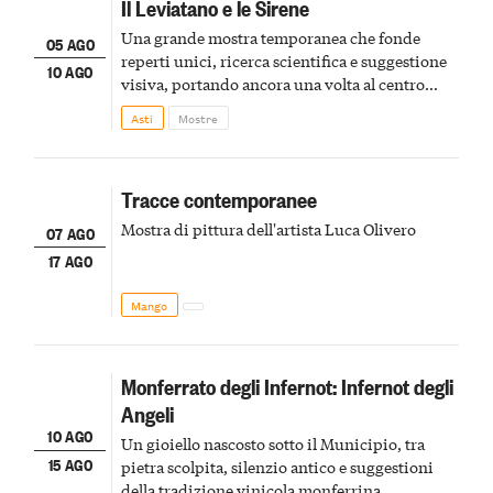
Il Leviatano e le Sirene
Una grande mostra temporanea che fonde
05 AGO
reperti unici, ricerca scientifica e suggestione
10 AGO
visiva, portando ancora una volta al centro
della scena le meraviglie del passato astigiano
Asti
Mostre
Tracce contemporanee
Mostra di pittura dell'artista Luca Olivero
07 AGO
17 AGO
Mango
Monferrato degli Infernot: Infernot degli
Angeli
10 AGO
Un gioiello nascosto sotto il Municipio, tra
15 AGO
pietra scolpita, silenzio antico e suggestioni
della tradizione vinicola monferrina