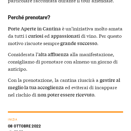
particolare raccontata durante il tour aziendale.
Perché prenotare?
è un’iniziativa molto amata
Porte Aperte in Cantina
da tutti i
ed
di vino. Per questo
curiosi
appassionati
motivo riscuote sempre
.
grande successo
Considerata l’
alla manifestazione,
alta affluenza
consigliamo di prenotare con almeno un giorno di
anticipo.
Con la prenotazione, la cantina riuscirà a
gestire al
ed eviterai di incappare
meglio la tua accoglienza
nel rischio di
.
non poter essere ricevuto
INIZIA
08 OTTOBRE 2022
alle 09:00