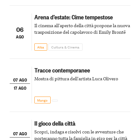
Arena d’estate: Cime tempestose
Il cinema all'aperto della città propone la nuova
06
trasposizione del capolavoro di Emily Brontë
AGO
Alba
Cultura & Cinema
Tracce contemporanee
Mostra di pittura dell'artista Luca Olivero
07 AGO
17 AGO
Mango
Il gioco della città
Scopri, indaga e risolvi con le avventure che
07 AGO
porteranno tutta la famiglia in giro per la città