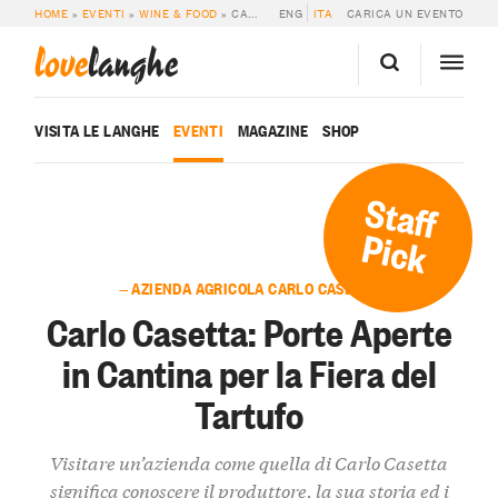
HOME
»
EVENTI
»
WINE & FOOD
»
CARLO CASETTA: PORTE APERTE IN CANTINA PER LA FIERA DEL TARTUFO
ENG
ITA
CARICA UN EVENTO
love
langhe
VISITA LE LANGHE
EVENTI
MAGAZINE
SHOP
Staff
Pick
— AZIENDA AGRICOLA CARLO CASETTA
Carlo Casetta: Porte Aperte
in Cantina per la Fiera del
Tartufo
Visitare un’azienda come quella di Carlo Casetta
significa conoscere il produttore, la sua storia ed i