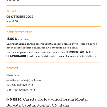
FINISCE
09 OTTOBRE 2022
alle 18:00
COME PARTECIPARE
15,00 €
a persona
La prenotazione garantisce l’adeguata accoglienza ed evita il rischio di non
poter essere accolti a causa dell’alta affluenza all’iniziativa.
COMPORTAMENTO
Durante la permanenza in Cantina è richiesto un
RESPONSABILE
nel rispetto del produttore e di eventuali altri visitatori.
CONTATTI
Website ↝
casettacarlovini@gmail.com
Tel: +39 329 379 7414
Mob: +39 338 226 4844
Casetta Carlo - Viticoltore in Montà,
INDIRIZZO:
Borgata Caretta, Monta', CN, Italia