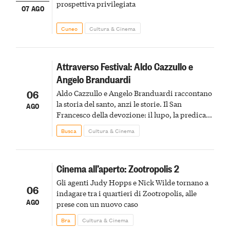
prospettiva privilegiata
07 AGO
Cuneo
Cultura & Cinema
Attraverso Festival: Aldo Cazzullo e
Angelo Branduardi
06
Aldo Cazzullo e Angelo Branduardi raccontano
la storia del santo, anzi le storie. Il San
AGO
Francesco della devozione: il lupo, la predica
agli uccelli, le stimmate
Busca
Cultura & Cinema
Cinema all’aperto: Zootropolis 2
Gli agenti Judy Hopps e Nick Wilde tornano a
06
indagare tra i quartieri di Zootropolis, alle
AGO
prese con un nuovo caso
Bra
Cultura & Cinema