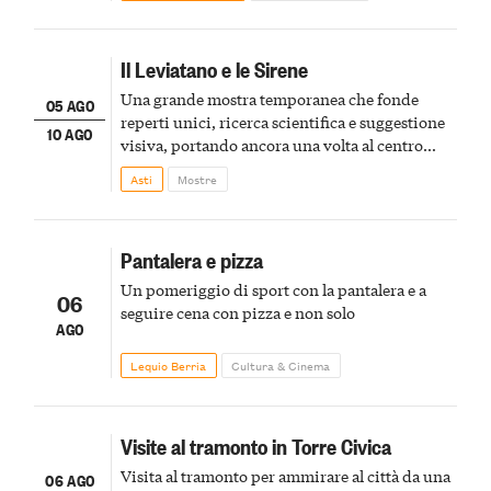
Il Leviatano e le Sirene
Una grande mostra temporanea che fonde
05 AGO
reperti unici, ricerca scientifica e suggestione
10 AGO
visiva, portando ancora una volta al centro
della scena le meraviglie del passato astigiano
Asti
Mostre
Pantalera e pizza
Un pomeriggio di sport con la pantalera e a
06
seguire cena con pizza e non solo
AGO
Lequio Berria
Cultura & Cinema
Visite al tramonto in Torre Civica
Visita al tramonto per ammirare al città da una
06 AGO