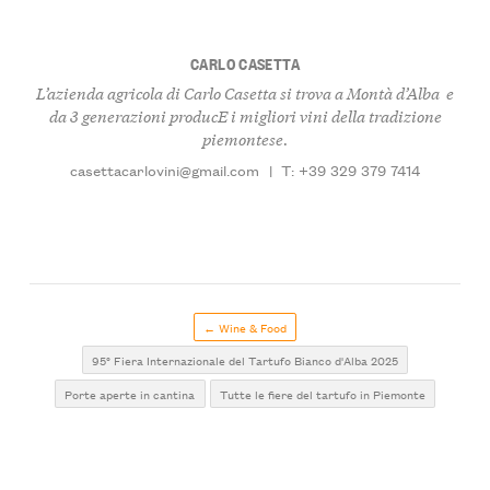
CARLO CASETTA
L’azienda agricola di Carlo Casetta si trova a Montà d’Alba e
da 3 generazioni producE i migliori vini della tradizione
piemontese.
casettacarlovini@gmail.com
|
T: +39 329 379 7414
← Wine & Food
95° Fiera Internazionale del Tartufo Bianco d'Alba 2025
Porte aperte in cantina
Tutte le fiere del tartufo in Piemonte