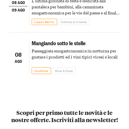
L'ultima giornata di festa è dedicata alla
08 AGO
pantalera per bambini, alla camminata
09 AGO
enogastronomica per le vie del paese e al finale
pirotecnico
Lequio Berria
Cultura & Cinema
Mangiando sotto le stelle
Passeggiata enogastronomica in notturna per
08
gustare i prodotti ed i vini tipici vicesi e locali
AGO
Vicoforte
Wine & Food
Scopri per primo tutte le novità e le
nostre offerte. Iscriviti alla newsletter!