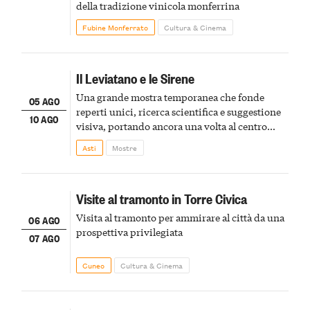
della tradizione vinicola monferrina
Fubine Monferrato
Cultura & Cinema
Il Leviatano e le Sirene
Una grande mostra temporanea che fonde
05 AGO
reperti unici, ricerca scientifica e suggestione
10 AGO
visiva, portando ancora una volta al centro
della scena le meraviglie del passato astigiano
Asti
Mostre
Visite al tramonto in Torre Civica
Visita al tramonto per ammirare al città da una
06 AGO
prospettiva privilegiata
07 AGO
Cuneo
Cultura & Cinema