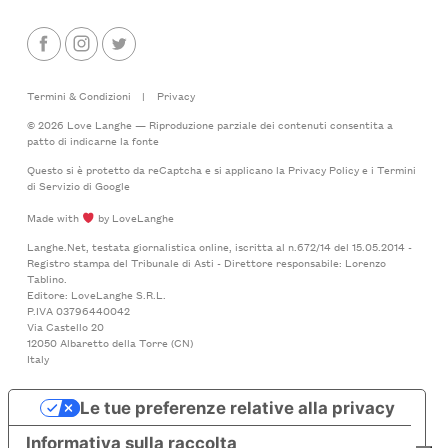
Termini & Condizioni
|
Privacy
© 2026 Love Langhe — Riproduzione parziale dei contenuti consentita a
patto di indicarne la fonte
Questo si è protetto da reCaptcha e si applicano la
Privacy Policy
e i
Termini
di Servizio
di Google
Made with
by LoveLanghe
Langhe.Net, testata giornalistica online, iscritta al n.672/14 del 15.05.2014 -
Registro stampa del Tribunale di Asti - Direttore responsabile: Lorenzo
Tablino.
Editore: LoveLanghe S.R.L.
P.IVA 03796440042
Via Castello 20
12050 Albaretto della Torre (CN)
Italy
Le tue preferenze relative alla privacy
Informativa sulla raccolta