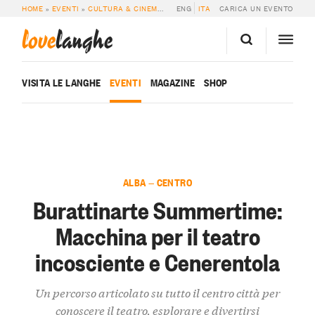
HOME
»
EVENTI
»
CULTURA & CINEMA
»
BURATTINARTE SUMMERTIME: MACCHI
ENG
ITA
CARICA UN EVENTO
love
langhe
VISITA LE LANGHE
EVENTI
MAGAZINE
SHOP
ALBA — CENTRO
Burattinarte Summertime:
Macchina per il teatro
incosciente e Cenerentola
Un percorso articolato su tutto il centro città per
conoscere il teatro, esplorare e divertirsi