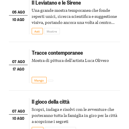
Il Leviatano e le Sirene
Una grande mostra temporanea che fonde
05 AGO
reperti unici, ricerca scientifica e suggestione
10 AGO
visiva, portando ancora una volta al centro
della scena le meraviglie del passato astigiano
Asti
Mostre
Tracce contemporanee
Mostra di pittura dell'artista Luca Olivero
07 AGO
17 AGO
Mango
Il gioco della città
Scopri, indaga e risolvi con le avventure che
07 AGO
porteranno tutta la famiglia in giro per la città
10 AGO
a scoprirne i segreti