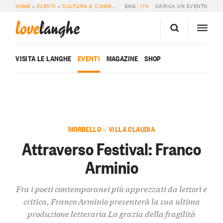
HOME
»
EVENTI
»
CULTURA & CINEMA
»
ATTRAVERSO FESTIVAL: FRANCO ARM
ENG
ITA
CARICA UN EVENTO
love
langhe
VISITA LE LANGHE
EVENTI
MAGAZINE
SHOP
MORBELLO — VILLA CLAUDIA
Attraverso Festival: Franco
Arminio
Fra i poeti contemporanei più apprezzati da lettori e
critica, Franco Arminio presenterà la sua ultima
produzione letteraria La grazia della fragilità