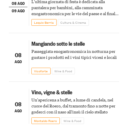
L'ultima giornata di festa è dedicata alla
08 AGO
pantalera per bambini, alla camminata
09 AGO
enogastronomica per le vie del paese e al finale
pirotecnico
Lequio Berria
Cultura & Cinema
Mangiando sotto le stelle
Passeggiata enogastronomica in notturna per
08
gustare i prodotti ed i vini tipici vicesi e locali
AGO
Vicoforte
Wine & Food
Vino, vigne & stelle
Un'apericena a buffet, a lume di candela, nel
08
cuore del Roero, dal tramonto fino a notte per
AGO
goderci con il naso all'insù il cielo stellato
Montaldo Roero
Wine & Food