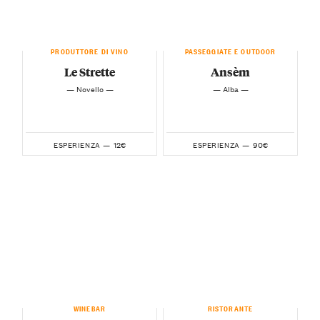
PRODUTTORE DI VINO
PASSEGGIATE E OUTDOOR
Le Strette
Ansèm
— Novello —
— Alba —
12€
90€
ESPERIENZA —
ESPERIENZA —
WINEBAR
RISTORANTE