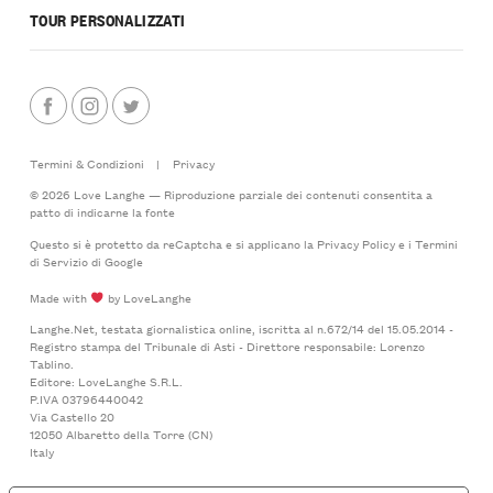
TOUR PERSONALIZZATI
Termini & Condizioni
|
Privacy
© 2026 Love Langhe — Riproduzione parziale dei contenuti consentita a
patto di indicarne la fonte
Questo si è protetto da reCaptcha e si applicano la
Privacy Policy
e i
Termini
di Servizio
di Google
Made with
by LoveLanghe
Langhe.Net, testata giornalistica online, iscritta al n.672/14 del 15.05.2014 -
Registro stampa del Tribunale di Asti - Direttore responsabile: Lorenzo
Tablino.
Editore: LoveLanghe S.R.L.
P.IVA 03796440042
Via Castello 20
12050 Albaretto della Torre (CN)
Italy