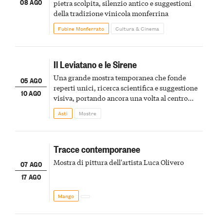
08 AGO
pietra scolpita, silenzio antico e suggestioni
della tradizione vinicola monferrina
Fubine Monferrato
Cultura & Cinema
Il Leviatano e le Sirene
Una grande mostra temporanea che fonde
05 AGO
reperti unici, ricerca scientifica e suggestione
10 AGO
visiva, portando ancora una volta al centro
della scena le meraviglie del passato astigiano
Asti
Mostre
Tracce contemporanee
Mostra di pittura dell'artista Luca Olivero
07 AGO
17 AGO
Mango