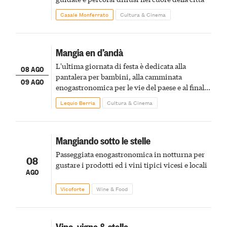
Casale Monferrato
Cultura & Cinema
Mangia en d’andà
L'ultima giornata di festa è dedicata alla
08 AGO
pantalera per bambini, alla camminata
09 AGO
enogastronomica per le vie del paese e al finale
pirotecnico
Lequio Berria
Cultura & Cinema
Mangiando sotto le stelle
Passeggiata enogastronomica in notturna per
08
gustare i prodotti ed i vini tipici vicesi e locali
AGO
Vicoforte
Wine & Food
Vino, vigne & stelle