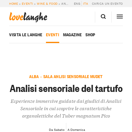
HOME
»
EVENTI
»
WINE & FOOD
»
ANALISI SENSORIALE DEL TARTUFO
ENG
ITA
CARICA UN EVENTO
love
langhe
VISITA LE LANGHE
EVENTI
MAGAZINE
SHOP
ALBA — SALA ANLISI SENSORIALE MUDET
Analisi sensoriale del tartufo
Esperienze immersive guidate dai giudici di Analisi
Sensoriale in cui scoprire le caratteristiche
organolettiche del Tuber magnatum Pico
Da Sabato
A Domenica