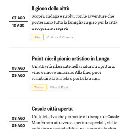
Il gioco della città
Scopri, indaga e risolvi con le avventure che
07 AGO
porteranno tutta la famiglia in giro per la città
10 AGO
a scoprirne i segreti
Alba
Cultura & Cinema
Paint-nic: il picnic artistico in Langa
Un'attività rilassante nella natura tra pittura,
08 AGO
vino e nuove amicizie. Alla fine, puoi
09 AGO
scambiare la tua tela o portarla a casa
Treiso
Wine & Food
Casale città aperta
Un’iniziativa che permette di riscoprire Casale
08 AGO
Monferrato attraverso aperture speciali, visite
09 AGO
guidate e percorsi diffusi nel cuore della città