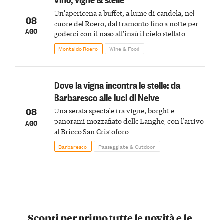
Un'apericena a buffet, a lume di candela, nel
08
cuore del Roero, dal tramonto fino a notte per
AGO
goderci con il naso all'insù il cielo stellato
Montaldo Roero
Wine & Food
Dove la vigna incontra le stelle: da
Barbaresco alle luci di Neive
08
Una serata speciale tra vigne, borghi e
panorami mozzafiato delle Langhe, con l’arrivo
AGO
al Bricco San Cristoforo
Barbaresco
Passeggiate & Outdoor
Scopri per primo tutte le novità e le