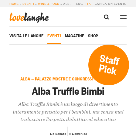
HOME
»
EVENTI
»
WINE & FOOD
»
ALBA TRUFFLE BIMBI
ENG
ITA
CARICA UN EVENTO
love
langhe
VISITA LE LANGHE
EVENTI
MAGAZINE
SHOP
Staff
Pick
ALBA — PALAZZO MOSTRE E CONGRESSI “G. MORRA”
Alba Truffle Bimbi
Alba Truffle Bimbi è un luogo di divertimento
interamente pensato per i bambini, ma senza mai
tralasciare l’aspetto didattico ed educativo
Da Sabato
A Domenica