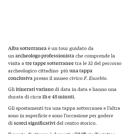
è un tour guidato da
Alba sotterranea
un
che comprende la
archeologo professionista
visita a
tra le 32 del percorso
tre tappe sotterranee
archeologico cittadino più
una tappa
presso il museo civico
F. Eusebio
.
conclusiva
Gli
di data in data e hanno una
itinerari variano
durata di circa
.
1h e 45 minuti
Gli spostamenti tra una tappa sotterranea e l’altra
sono in superficie e sono l’occasione per godere
di
del centro storico.
scorci significativi
Il punto di ritrovo è davanti all’Ufficio Turistico