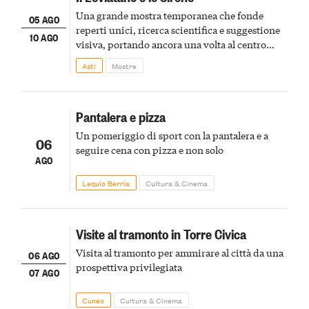
Una grande mostra temporanea che fonde
05 AGO
reperti unici, ricerca scientifica e suggestione
10 AGO
visiva, portando ancora una volta al centro
della scena le meraviglie del passato astigiano
Asti
Mostre
Pantalera e pizza
Un pomeriggio di sport con la pantalera e a
06
seguire cena con pizza e non solo
AGO
Lequio Berria
Cultura & Cinema
Visite al tramonto in Torre Civica
Visita al tramonto per ammirare al città da una
06 AGO
prospettiva privilegiata
07 AGO
Cuneo
Cultura & Cinema