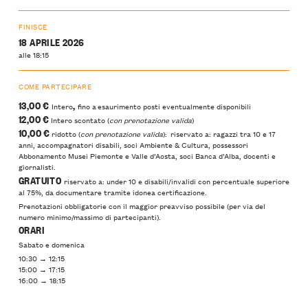
FINISCE
18 APRILE 2026
alle 18:15
COME PARTECIPARE
13,00 €
,
Intero
fino a esaurimento posti eventualmente disponibili
12,00 €
Intero scontato (
con prenotazione valida
)
10,00 €
ridotto (
con prenotazione valida
): riservato a: ragazzi tra 10 e 17
anni, accompagnatori disabili, soci Ambiente & Cultura, possessori
Abbonamento Musei Piemonte e Valle d’Aosta, soci Banca d’Alba, docenti e
giornalisti.
GRATUITO
riservato a: under 10 e disabili/invalidi con percentuale superiore
al 75%, da documentare tramite idonea certificazione.
Prenotazioni obbligatorie con il maggior preavviso possibile (per via del
numero minimo/massimo di partecipanti).
ORARI
Sabato e domenica
10:30 → 12:15
15:00 → 17:15
16:00 → 18:15