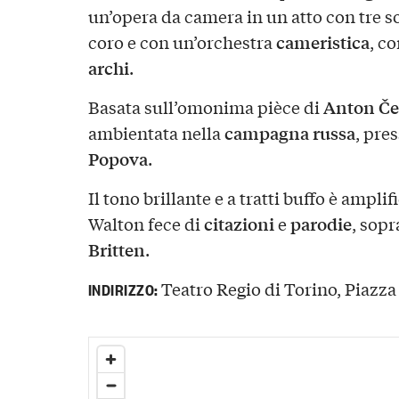
un’opera da camera in un atto con tre s
cameristica
coro e con un’orchestra
, c
archi
.
Anton Č
Basata sull’omonima pièce di
campagna russa
ambientata nella
, pres
Popova
.
Il tono brillante e a tratti buffo è ampli
citazioni
parodie
Walton fece di
e
, sopr
Britten
.
Teatro Regio di Torino, Piazza 
INDIRIZZO: