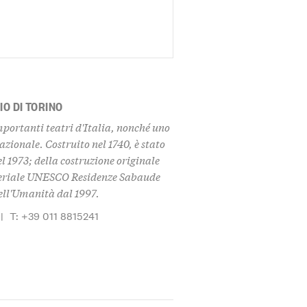
O DI TORINO
mportanti teatri d'Italia, nonché uno
zionale. Costruito nel 1740, è stato
el 1973; della costruzione originale
 seriale UNESCO Residenze Sabaude
dell'Umanità dal 1997.
|
T: +39 011 8815241