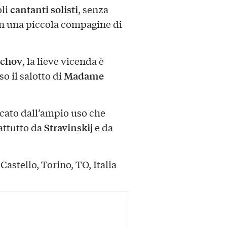
cantanti solisti
oli
, senza
on una piccola compagine di
echov
, la lieve vicenda è
Madame
so il salotto di
ficato dall’ampio uso che
Stravinskij
attutto da
e da
Castello, Torino, TO, Italia