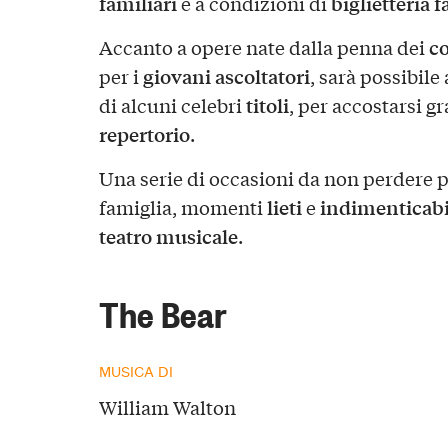
familiari
biglietteria 
e a condizioni di
c
Accanto a opere nate dalla penna dei
giovani ascoltatori
per i
, sarà possibile 
titoli
di alcuni celebri
, per accostarsi 
repertorio
.
Una serie di occasioni da non perdere p
lieti
indimenticabi
famiglia, momenti
e
teatro musicale
.
The Bear
MUSICA DI
William Walton