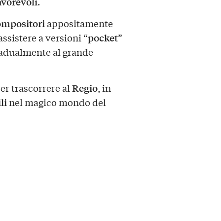
favorevoli
.
ompositori
appositamente
pocket
assistere a versioni “
”
gradualmente al grande
Regio
er trascorrere al
, in
li
nel magico mondo del