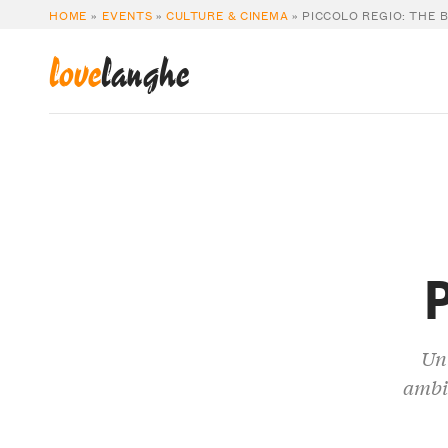
HOME
»
EVENTS
»
CULTURE & CINEMA
»
PICCOLO REGIO: THE 
love
langhe
P
Un
ambi