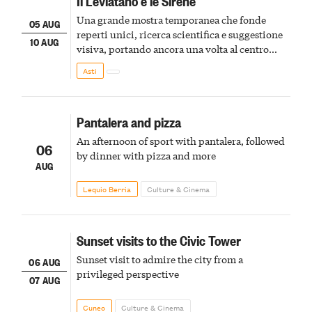
Il Leviatano e le Sirene
Una grande mostra temporanea che fonde
05 AUG
reperti unici, ricerca scientifica e suggestione
10 AUG
visiva, portando ancora una volta al centro
della scena le meraviglie del passato astigiano
Asti
Pantalera and pizza
An afternoon of sport with pantalera, followed
06
by dinner with pizza and more
AUG
Lequio Berria
Culture & Cinema
Sunset visits to the Civic Tower
Sunset visit to admire the city from a
06 AUG
privileged perspective
07 AUG
Cuneo
Culture & Cinema