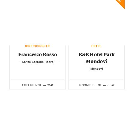
WINE PRODUCER
HOTEL
Francesco Rosso
B&B Hotel Park
Mondovì
— Santo Stefano Roero —
— Mondovì —
25€
60€
EXPERIENCE —
ROOM'S PRICE —