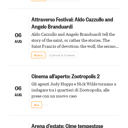
Attraverso Festival: Aldo Cazzullo and
Angelo Branduardi
06
Aldo Cazzullo and Angelo Branduardi tell the
story of the saint, or rather the stories. The
AUG
Saint Francis of devotion: the wolf, the sermon
to the birds, the stigmata
Busca
Culture & Cinema
Cinema all’aperto: Zootropolis 2
Gli agenti Judy Hopps e Nick Wilde tornano a
06
indagare tra i quartieri di Zootropolis, alle
AUG
prese con un nuovo caso
Bra
Arena d’estate: Cime tempestose