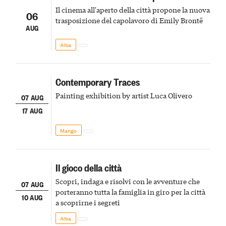
Il cinema all'aperto della città propone la nuova
06
trasposizione del capolavoro di Emily Brontë
AUG
Alba
Contemporary Traces
Painting exhibition by artist Luca Olivero
07 AUG
17 AUG
Mango
Il gioco della città
Scopri, indaga e risolvi con le avventure che
07 AUG
porteranno tutta la famiglia in giro per la città
10 AUG
a scoprirne i segreti
Alba