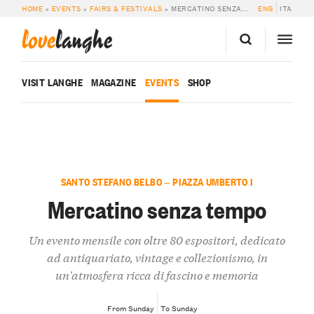
HOME
»
EVENTS
»
FAIRS & FESTIVALS
»
MERCATINO SENZA TEMPO
ENG
ITA
love
langhe
VISIT LANGHE
MAGAZINE
EVENTS
SHOP
SANTO STEFANO BELBO — PIAZZA UMBERTO I
Mercatino senza tempo
Un evento mensile con oltre 80 espositori, dedicato
ad antiquariato, vintage e collezionismo, in
un'atmosfera ricca di fascino e memoria
From Sunday
To Sunday