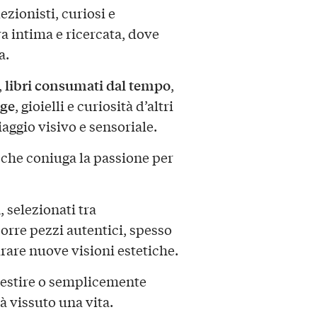
ezionisti, curiosi e
a intima e ricercata, dove
a.
libri consumati dal tempo
,
,
age
, gioielli e curiosità d’altri
iaggio visivo e sensoriale.
 che coniuga la passione per
i
, selezionati tra
porre pezzi autentici, spesso
pirare nuove visioni estetiche.
vestire o semplicemente
à vissuto una vita.