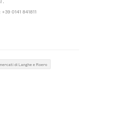
i .
: +39 0141 841811
 mercati di Langhe e Roero