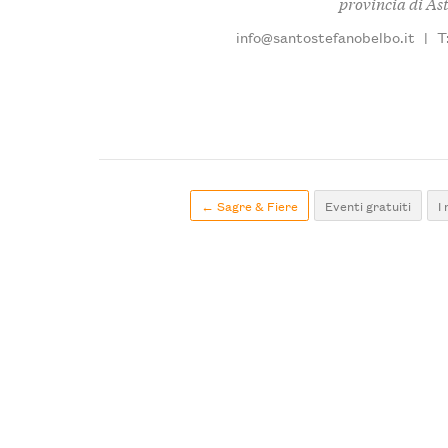
provincia di Ast
info@santostefanobelbo.it
|
T
← Sagre & Fiere
Eventi gratuiti
I