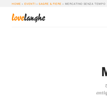
HOME
»
EVENTI
»
SAGRE & FIERE
»
MERCATINO SENZA TEMPO
love
langhe
antiq