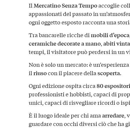
Mercatino Senza Tempo
Il
accoglie coll
appassionati del passato in un’atmosfer
ogni oggetto esposto racconta una stori
mobili d’epoca
Tra bancarelle ricche di
ceramiche decorate a mano
abiti vint
,
tempi, il visitatore può perdersi in un v
Non è solo un mercato: è un’esperienza
riuso
scoperta
il
con il piacere della
.
80 espositor
Ogni edizione ospita circa
professionisti e hobbisti, capaci di pro
unici, capaci di risvegliare ricordi o is
arredare
È il luogo ideale per chi ama
, 
guardare con occhi diversi ciò che ha gi