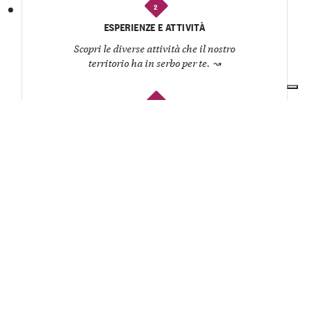
2
ESPERIENZE E ATTIVITÀ
Scopri le diverse attività che il nostro
territorio ha in serbo per te.
↝
3
RISTORANTI E OSTERIE
Organizza un pranzo o una cena e lasciati
coccolare dagli chef del territorio.
↝
4
CANTINE
Conosci i produttori, degusta i loro vini e
ascolta la storia di ogni etichetta.
↝