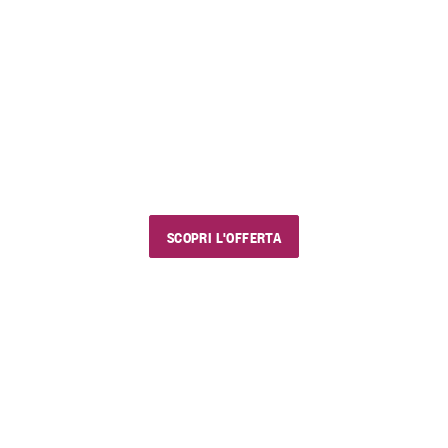
FINO AL 23 AGOSTO 2026
EstiVini
I nostri saldi estivi
Usa il codice sconto "estivini5" e goditi vini e
prodotti golosi, con chi vuoi e dove vuoi.
SCOPRI L'OFFERTA