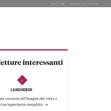
ENG
ITA
CARICA UN EVENTO
GHE
EVENTI
MAGAZINE
SHOP
letture interessanti
1
LANGHEBOX
na vacanza all'insegna del relax e
vi un'esperienza completa.
↝