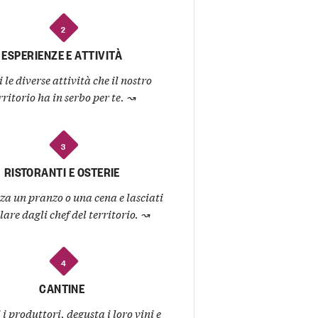
2
ESPERIENZE E ATTIVITÀ
 le diverse attività che il nostro
rritorio ha in serbo per te.
↝
3
RISTORANTI E OSTERIE
za un pranzo o una cena e lasciati
lare dagli chef del territorio.
↝
4
CANTINE
i produttori, degusta i loro vini e