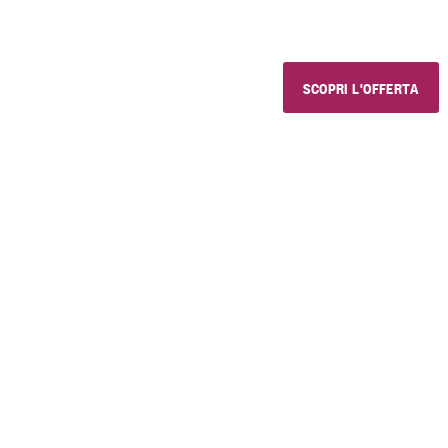
e prodotti golosi, con chi vuoi 
SCOPRI L'OFFERTA