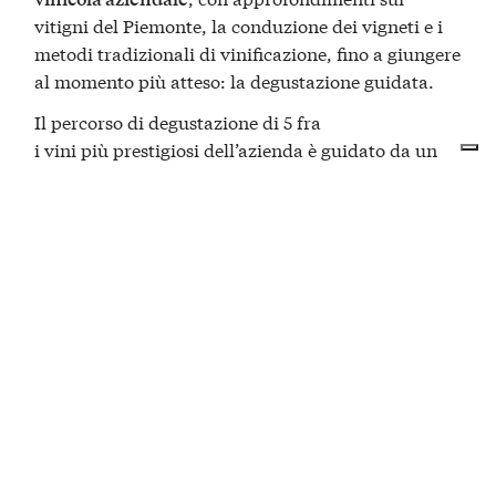
vitigni del Piemonte, la conduzione dei vigneti e i
metodi tradizionali di vinificazione, fino a giungere
al momento più atteso: la degustazione guidata.
Il percorso di
degustazione
di
5
fra
i
vini
più
prestigiosi
dell’azienda è guidato da un
sommelier professionista e comprende l’assaggio
di:
Alta Langa DOCG
Clelia Rosé Metodo Classico Spumante
Barolo del Comune di La Morra DOCG
Pomorosso Nizza DOCG
Le storiche cantine Coppo
Le cantine Coppo sono nate nel
e sono una
1892
delle più antiche realtà vitivinicole italiane.