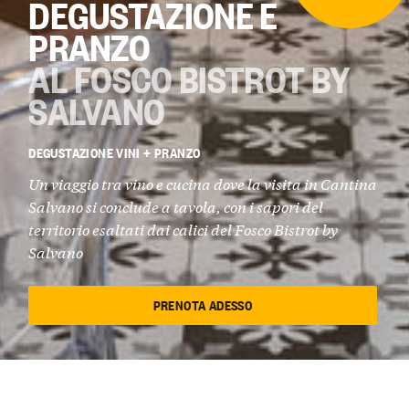
DEGUSTAZIONE E
PRANZO
AL FOSCO BISTROT BY
SALVANO
DEGUSTAZIONE VINI + PRANZO
Un viaggio tra vino e cucina dove la visita in Cantina
Salvano si conclude a tavola, con i sapori del
territorio esaltati dai calici del Fosco Bistrot by
Salvano
PRENOTA ADESSO