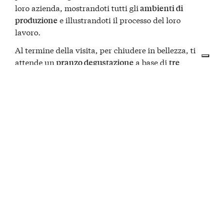
loro azienda, mostrandoti tutti gli
ambienti di
e illustrandoti il processo del loro
produzione
lavoro.
Al termine della visita, per chiudere in bellezza, ti
attende un
a base di
pranzo degustazione
tre
della tradizione piemontese seguiti
antipasti tipici
da un
e un
abbinati a
primo
dolce
quattro vini
.
della produzione aziendale
Quale migliore modo per approfondire la tua
conoscenza del Roero?
PREZZO
€49 per Persona
DURATA