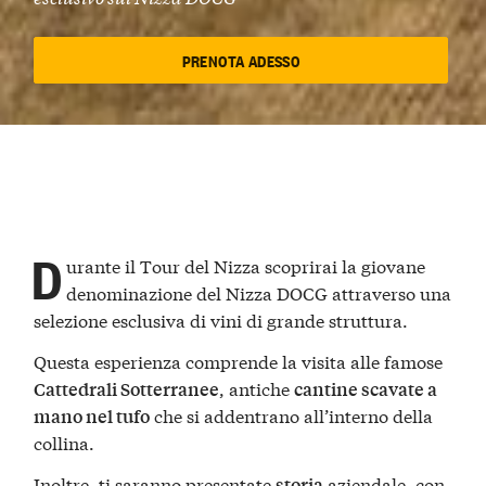
PRENOTA ADESSO
D
urante il
Tour del Nizza
scoprirai la giovane
denominazione del
Nizza DOCG
attraverso una
selezione esclusiva di vini di grande struttura.
Questa esperienza comprende la visita alle famose
, antiche
Cattedrali Sotterranee
cantine scavate a
che si addentrano all’interno della
mano nel tufo
collina.
Inoltre, ti saranno presentate
aziendale, con
storia