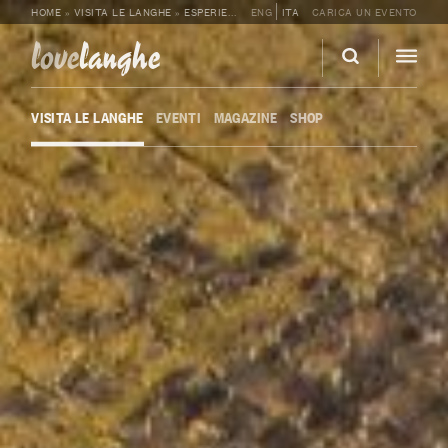
HOME
»
VISITA LE LANGHE
»
ESPERIENZE ENOGASTRONOMICHE
ENG
ITA
CARICA UN EVENTO
»
NIZZA DOCG:
love
langhe
VISITA LE LANGHE
EVENTI
MAGAZINE
SHOP