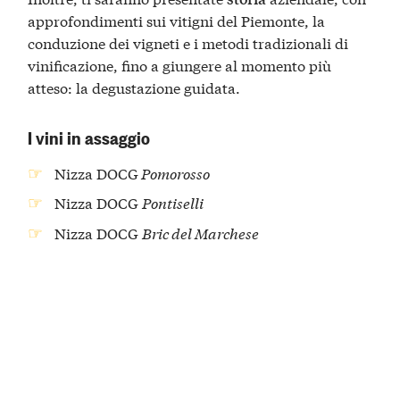
approfondimenti sui vitigni del Piemonte, la
conduzione dei vigneti e i metodi tradizionali di
vinificazione, fino a giungere al momento più
atteso: la degustazione guidata.
I vini in assaggio
Nizza DOCG
Pomorosso
Nizza DOCG
Pontiselli
Nizza DOCG
Bric del Marchese
Riserva della Famiglia Nizza DOCG
Il Nizza DOCG
La denominazione
Nizza DOCG
è nata nel 2014,
riconoscendo l’eccellenza delle
uve
Barbera
coltivate in questa zona unica.