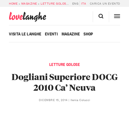
HOME
»
MAGAZINE
»
LETTURE GOLOSE
»
DOGLIANI SUPERIORE DOCG 2010 CA’
ENG
ITA
CARICA UN EVENTO
love
langhe
VISITA LE LANGHE
EVENTI
MAGAZINE
SHOP
LETTURE GOLOSE
Dogliani Superiore DOCG
2010 Ca’ Neuva
Ilenia Colucci
DICEMBRE 15, 2014