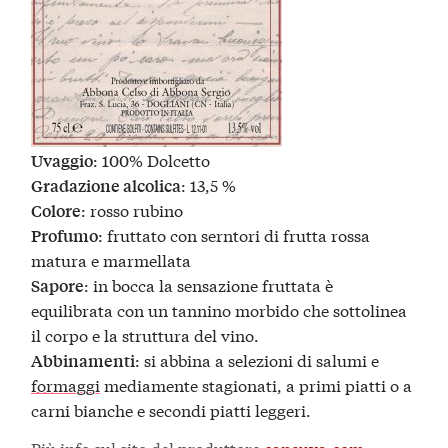
: 100% Dolcetto
Uvaggio
: 13,5 %
Gradazione alcolica
: rosso rubino
Colore
: fruttato con serntori di frutta rossa
Profumo
matura e marmellata
: in bocca la sensazione fruttata è
Sapore
equilibrata con un tannino morbido che sottolinea
il corpo e la struttura del vino.
: si abbina a selezioni di salumi e
Abbinamenti
formaggi
mediamente stagionati, a primi piatti o a
carni bianche e secondi piatti leggeri.
Più info sul sito del produttore
caneuva.com