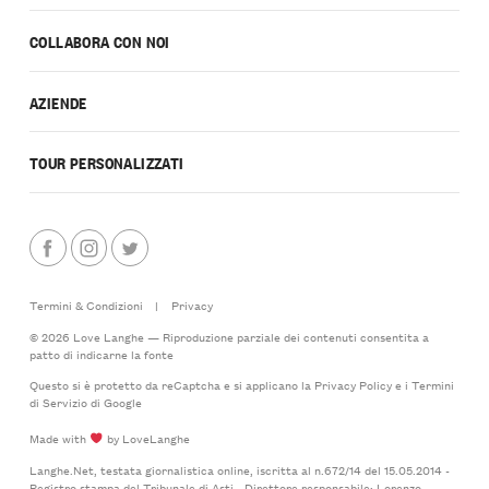
COLLABORA CON NOI
AZIENDE
TOUR PERSONALIZZATI
Termini & Condizioni
|
Privacy
© 2026 Love Langhe — Riproduzione parziale dei contenuti consentita a
patto di indicarne la fonte
Questo si è protetto da reCaptcha e si applicano la
Privacy Policy
e i
Termini
di Servizio
di Google
Made with
by LoveLanghe
Langhe.Net, testata giornalistica online, iscritta al n.672/14 del 15.05.2014 -
Registro stampa del Tribunale di Asti - Direttore responsabile: Lorenzo