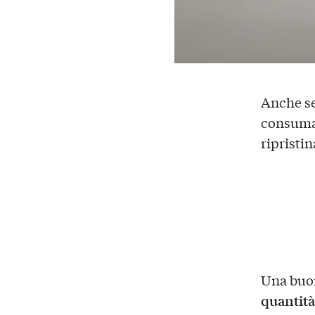
Anche s
consuma
ripristin
Una buon
quantità