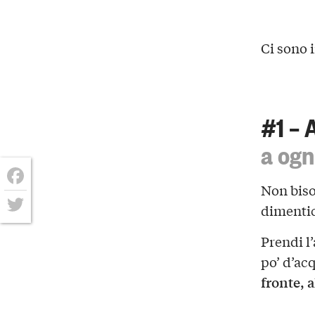
Ci sono i
#1 – 
a ogn
Non biso
Facebook
dimentic
Twitter
Prendi l
po’ d’ac
fronte, a