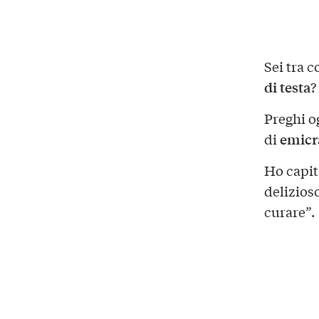
Sei tra 
di testa
?
Preghi o
emicr
di
Ho capit
delizios
curare”.