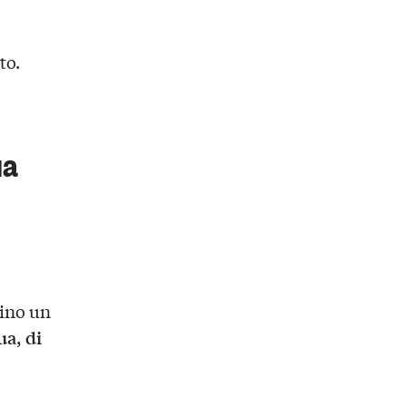
to.
ua
ino un
ua, di