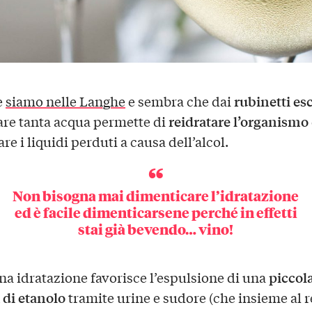
rubinetti es
e
siamo nelle Langhe
e sembra che dai
reidratare l’organismo
re tanta acqua permette di
are i liquidi perduti a causa dell’alcol.
Non bisogna mai dimenticare l’idratazione
ed è facile dimenticarsene perché in effetti
stai già bevendo… vino!
piccol
a idratazione favorisce l’espulsione di una
 di etanolo
tramite urine e sudore (che insieme al r