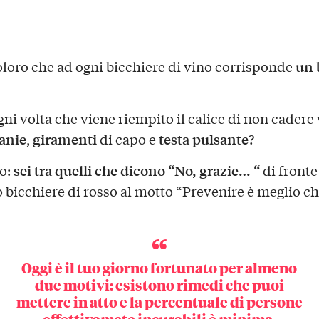
un 
coloro che ad ogni bicchiere di vino corrisponde
gni volta che viene riempito il calice di non cadere
anie
giramenti
testa pulsante
,
di capo e
?
sei tra quelli che dicono “No, grazie… “
o:
di fronte
o bicchiere di rosso al motto “Prevenire è meglio c
Oggi è il tuo giorno fortunato per almeno
due motivi: esistono rimedi che puoi
mettere in atto e
la percentuale di persone
effettivamete incurabili è minima.