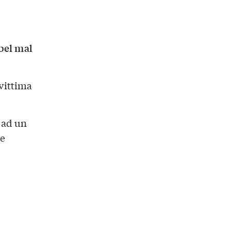
bel mal
 vittima
 ad un
he