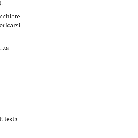
).
icchiere
oricarsi
anza
i testa