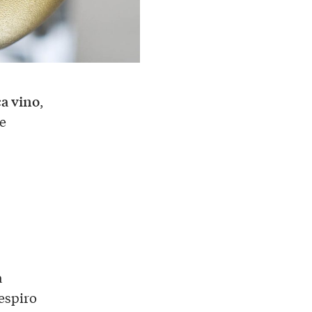
ca vino
,
e
a
espiro