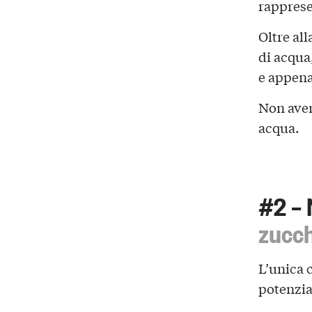
rappresen
Oltre all
di acqua
e appena 
Non aver
acqua.
#2 – 
zucch
L’unica c
potenzia