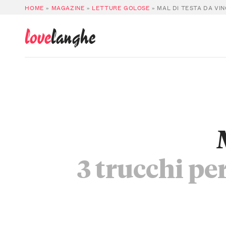
HOME
»
MAGAZINE
»
LETTURE GOLOSE
»
MAL DI TESTA DA VI
love
langhe
3 trucchi per