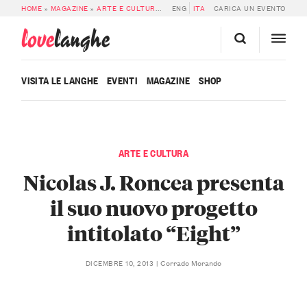
HOME
»
MAGAZINE
»
ARTE E CULTURA
»
NICOLAS J. RONCEA PRESENTA IL SU
ENG
ITA
CARICA UN EVENTO
love
langhe
VISITA LE LANGHE
EVENTI
MAGAZINE
SHOP
ARTE E CULTURA
Nicolas J. Roncea presenta
il suo nuovo progetto
intitolato “Eight”
Corrado Morando
DICEMBRE 10, 2013