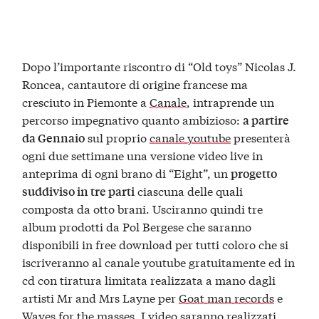
Dopo l’importante riscontro di “Old toys” Nicolas J.
Roncea, cantautore di origine francese ma
cresciuto in Piemonte a
Canale
, intraprende un
percorso impegnativo quanto ambizioso:
a partire
sul proprio
canale youtube
presenterà
da Gennaio
ogni due settimane una versione video live in
anteprima di ogni brano di “Eight”, un
progetto
ciascuna delle quali
suddiviso in tre parti
composta da otto brani. Usciranno quindi tre
album prodotti da Pol Bergese che saranno
disponibili in free download per tutti coloro che si
iscriveranno al canale youtube gratuitamente ed in
cd con tiratura limitata realizzata a mano dagli
artisti Mr and Mrs Layne per
Goat man records
e
Waves for the masses. I video saranno realizzati