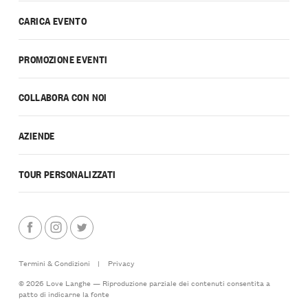
CARICA EVENTO
PROMOZIONE EVENTI
COLLABORA CON NOI
AZIENDE
TOUR PERSONALIZZATI
Termini & Condizioni
|
Privacy
© 2026 Love Langhe — Riproduzione parziale dei contenuti consentita a
patto di indicarne la fonte