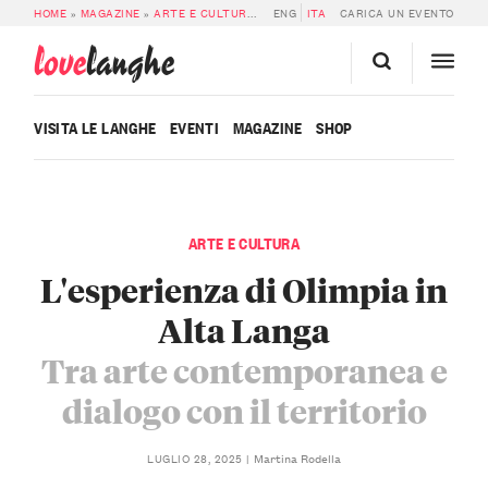
HOME
»
MAGAZINE
»
ARTE E CULTURA
»
L’ESPERIENZA DI OLIMPIA IN ALTA 
ENG
ITA
CARICA UN EVENTO
love
langhe
VISITA LE LANGHE
EVENTI
MAGAZINE
SHOP
ARTE E CULTURA
L'esperienza di Olimpia in
Alta Langa
Tra arte contemporanea e
dialogo con il territorio
Martina Rodella
LUGLIO 28, 2025