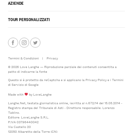
AZIENDE
TOUR PERSONALIZZATI
Termini & Condizioni
|
Privacy
© 2026 Love Langhe — Riproduzione parziale dei contenuti consentita a
patto di indicarne la fonte
Questo si è protetto da reCaptcha e si applicano la
Privacy Policy
e i
Termini
di Servizio
di Google
Made with
by LoveLanghe
Langhe.Net, testata giornalistica online, iscritta al n.672/14 del 15.05.2014 -
Registro stampa del Tribunale di Asti - Direttore responsabile: Lorenzo
Tablino.
Editore: LoveLanghe S.R.L.
P.IVA 03796440042
Via Castello 20
12050 Albaretto della Torre (CN)