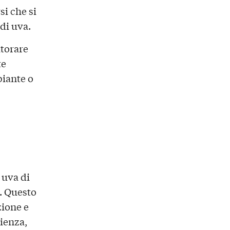
si che si
di uva.
itorare
te
piante o
 uva di
e. Questo
zione e
ienza,