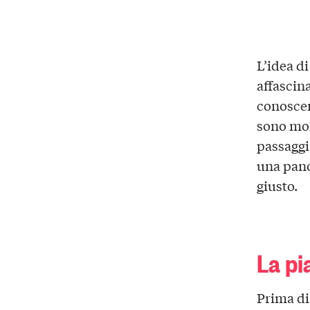
L’idea di
affascin
conoscen
sono mol
passaggi
una panor
giusto.
La pi
Prima di 