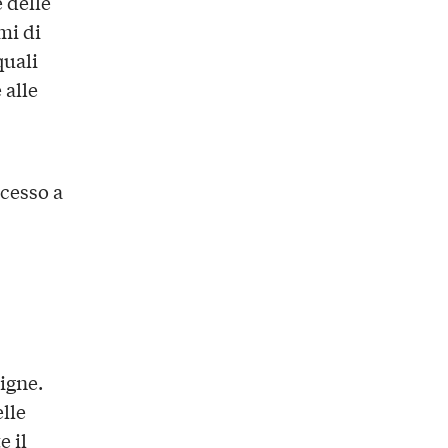
 delle
mi di
quali
 alle
ccesso a
igne.
lle
e il