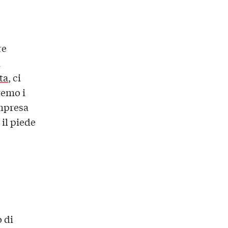
re
a
ta
, ci
remo i
ompresa
 il piede
o di