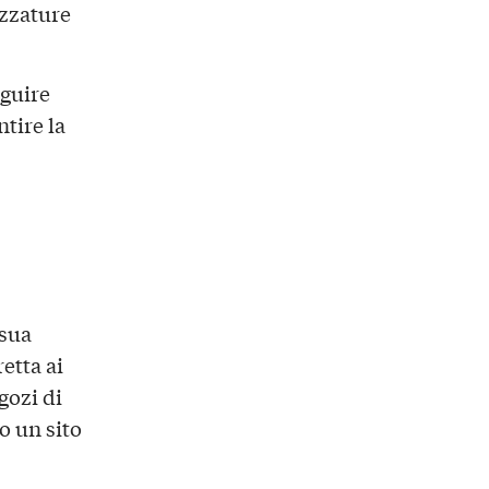
ezzature
eguire
tire la
 sua
etta ai
gozi di
so un sito