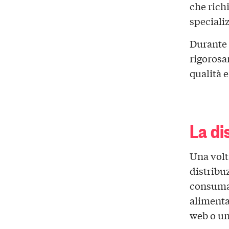
che rich
speciali
Durante 
rigorosa
qualità e
La di
Una volt
distribu
consumat
alimentar
web o un