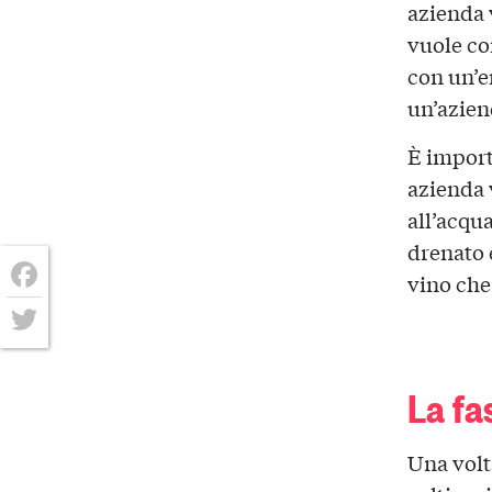
azienda v
vuole co
con un’en
un’azien
È import
azienda v
all’acqua
drenato e
vino che
Facebook
Twitter
La fa
Una volta