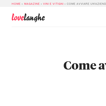
HOME
»
MAGAZINE
»
VINI E VITIGNI
»
COME AVVIARE UN’AZIEN
love
langhe
Come av