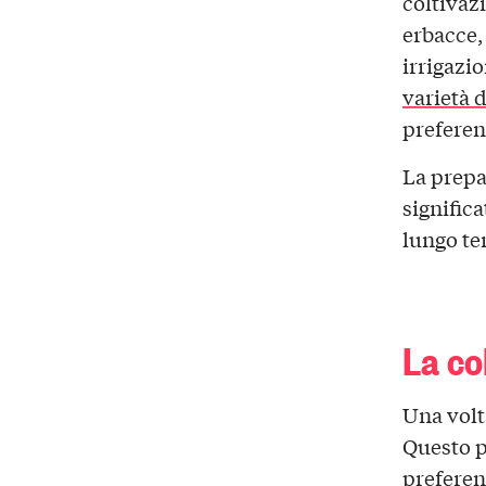
coltivaz
erbacce, 
irrigazi
varietà d
preferen
La prepa
signific
lungo te
La co
Una volt
Questo p
preferenz