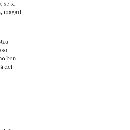
e se si
a, magari
stra
sso
eno ben
tà del