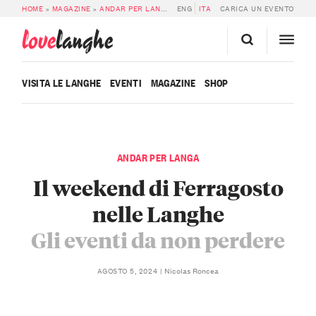
HOME
»
MAGAZINE
»
ANDAR PER LANGA
»
ENG
IL WEEKEND DI FERRAGOSTO NELLE
ITA
CARICA UN EVENTO
love
langhe
VISITA LE LANGHE
EVENTI
MAGAZINE
SHOP
ANDAR PER LANGA
Il weekend di Ferragosto
nelle Langhe
Gli eventi da non perdere
Nicolas Roncea
AGOSTO 5, 2024