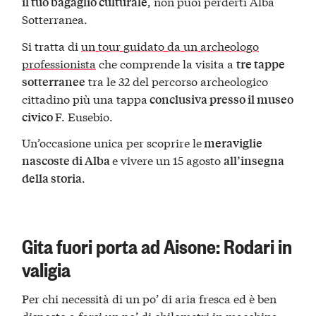
, non puoi perderti Alba
il tuo bagaglio culturale
Sotterranea.
Si tratta di
un tour guidato da un archeologo
professionista
che comprende la visita a
tre tappe
tra le 32 del percorso archeologico
sotterranee
cittadino più una tappa
conclusiva presso il museo
F. Eusebio.
civico
Un’occasione unica per scoprire le
meraviglie
e vivere un 15 agosto
nascoste di Alba
all’insegna
.
della storia
Gita fuori porta ad Aisone: Rodari in
valigia
Per chi necessità di un po’ di aria fresca ed è ben
disposto a farsi un po’ di chilometri in macchina,