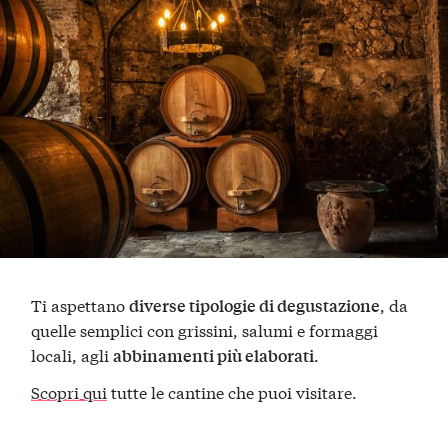
Ti aspettano
, da
diverse tipologie di degustazione
quelle semplici con grissini, salumi e formaggi
locali, agli
.
abbinamenti più elaborati
Scopri qui
tutte le cantine che puoi visitare.