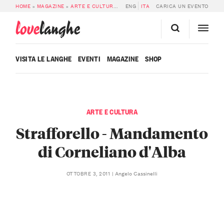
HOME
»
MAGAZINE
»
ARTE E CULTURA
»
STRAFFORELLO – MANDAMENTO DI C
ENG
ITA
CARICA UN EVENTO
love
langhe
VISITA LE LANGHE
EVENTI
MAGAZINE
SHOP
ARTE E CULTURA
Strafforello - Mandamento
di Corneliano d'Alba
Angelo Cassinelli
OTTOBRE 3, 2011