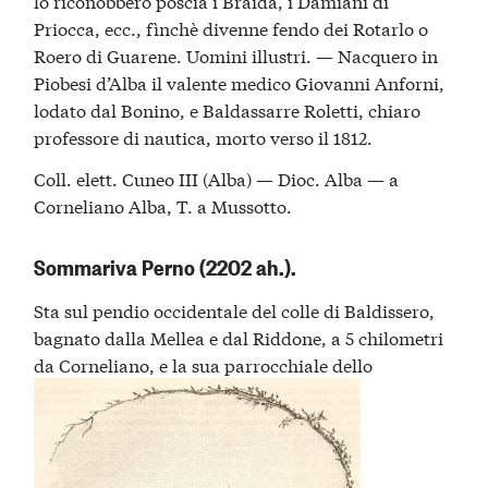
lo riconobbero poscia i Braida, i Damiani di
Priocca, ecc., fìnchè divenne fendo dei Rotarlo o
Roero di Guarene. Uomini illustri. — Nacquero in
Piobesi d’Alba il valente medico Giovanni Anforni,
lodato dal Bonino, e Baldassarre Roletti, chiaro
professore di nautica, morto verso il 1812.
Coll. elett. Cuneo III (Alba) — Dioc. Alba — a
Corneliano Alba, T. a Mussotto.
Sommariva Perno (2202 ah.).
Sta sul pendio occidentale del colle di Baldissero,
bagnato dalla Mellea e dal Riddone, a 5 chilometri
da Corneliano, e la sua parrocchiale dello