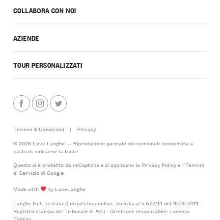
COLLABORA CON NOI
AZIENDE
TOUR PERSONALIZZATI
Termini & Condizioni
|
Privacy
© 2026 Love Langhe — Riproduzione parziale dei contenuti consentita a
patto di indicarne la fonte
Questo si è protetto da reCaptcha e si applicano la
Privacy Policy
e i
Termini
di Servizio
di Google
Made with
by LoveLanghe
Langhe.Net, testata giornalistica online, iscritta al n.672/14 del 15.05.2014 -
Registro stampa del Tribunale di Asti - Direttore responsabile: Lorenzo
Tablino.