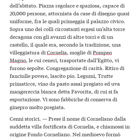
dell’abitato. Piazza regolare e spaziosa, capace di
20,000 persone, attorniata da case di disegno quasi
uniforme, fra le quali primeggia il palazzo civico.
Sopra uno dei colli circostanti ergesi un’alta torre
decagona con gli avanzi di altre torri e di un
castello, il quale era, secondo la tradizione, una
villeggiatura di
Cornelia
, moglie di
Pompeo
Magno
, le cui ceneri, trasportate dall’Egitto, vi
furono sepolte. Congregazione di carità. Ritiro di
fanciulle povere, lascito pio. Legumi, Trutte
primaticce, vino da pasto assai pregiato ed uva
mangereccia bianca detta Favorita, di cui si fa
esportazione. Vi sono fabbriche di conserva di
ginepro molto pregiata.
Cenni storici. — Prese il nome di Corneliano dalla
suddetta villa fortificata di Cornelia, e chiamossi in
origine Fondo Corneliano. Nel medioevo formò