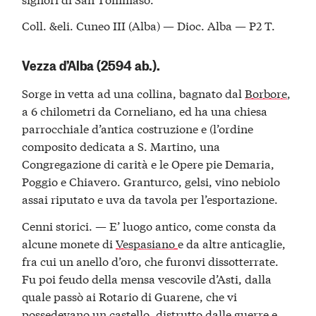
Coll. &eli. Cuneo III (Alba) — Dioc. Alba — P2 T.
Vezza d’Alba (2594 ab.).
Sorge in vetta ad una collina, bagnato dal
Borbore
,
a 6 chilometri da Corneliano, ed ha una chiesa
parrocchiale d’antica costruzione e (l’ordine
composito dedicata a S. Martino, una
Congregazione di carità e le Opere pie Demaria,
Poggio e Chiavero. Granturco, gelsi, vino nebiolo
assai riputato e uva da tavola per l’esportazione.
Cenni storici. — E’ luogo antico, come consta da
alcune monete di
Vespasiano
e da altre anticaglie,
fra cui un anello d’oro, che furonvi dissotterrate.
Fu poi feudo della mensa vescovile d’Asti, dalla
quale passò ai Rotario di Guarene, che vi
possedevano un castello, distrutto dalle guerre e