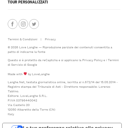
TOUR PERSONALIZZATI
Termini & Condizioni
|
Privacy
© 2026 Love Langhe — Riproduzione parziale dei contenuti consentita a
patto di indicarne la fonte
Questo si è protetto da reCaptcha e si applicano la
Privacy Policy
e i
Termini
di Servizio
di Google
Made with
by LoveLanghe
Langhe.Net, testata giornalistica online, iscritta al n.672/14 del 15.05.2014 -
Registro stampa del Tribunale di Asti - Direttore responsabile: Lorenzo
Tablino.
Editore: LoveLanghe S.R.L.
P.IVA 03796440042
Via Castello 20
12050 Albaretto della Torre (CN)
Italy