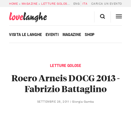
HOME
»
MAGAZINE
»
LETTURE GOLOSE
»
ROERO ARNEIS DOCG 2013 – FABRIZI
ENG
ITA
CARICA UN EVENTO
love
langhe
VISITA LE LANGHE
EVENTI
MAGAZINE
SHOP
LETTURE GOLOSE
Roero Arneis DOCG 2013 -
Fabrizio Battaglino
Giorgia Gamba
SETTEMBRE 26, 2011