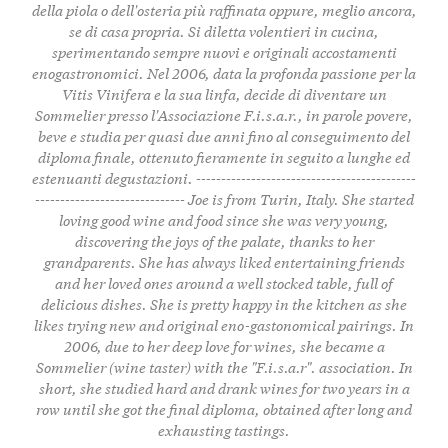
della piola o dell'osteria più raffinata oppure, meglio ancora,
se di casa propria. Si diletta volentieri in cucina,
sperimentando sempre nuovi e originali accostamenti
enogastronomici. Nel 2006, data la profonda passione per la
Vitis Vinifera e la sua linfa, decide di diventare un
Sommelier presso l'Associazione F.i.s.a.r., in parole povere,
beve e studia per quasi due anni fino al conseguimento del
diploma finale, ottenuto fieramente in seguito a lunghe ed
estenuanti degustazioni. --------------------------------------------
------------------------------ Joe is from Turin, Italy. She started
loving good wine and food since she was very young,
discovering the joys of the palate, thanks to her
grandparents. She has always liked entertaining friends
and her loved ones around a well stocked table, full of
delicious dishes. She is pretty happy in the kitchen as she
likes trying new and original eno-gastonomical pairings. In
2006, due to her deep love for wines, she became a
Sommelier (wine taster) with the "F.i.s.a.r". association. In
short, she studied hard and drank wines for two years in a
row until she got the final diploma, obtained after long and
exhausting tastings.