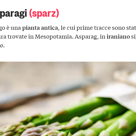
sparagi
(sparz)
pianta antica
go è una
, le cui prime tracce sono sta
iraniano
ura trovate in Mesopotamia. Asparag, in
si
io
.