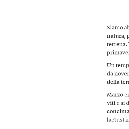
Siamo ab
natura
,
terrena.
primaver
Un tempo
da novem
della ter
Marzo er
viti
d
e si
concimaz
laetus) i