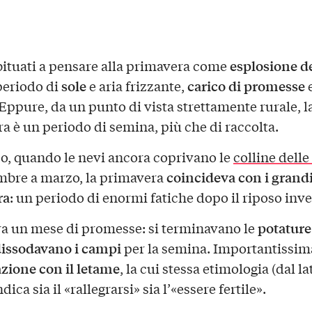
esplosione de
ituati a pensare alla primavera come
sole
carico di promesse
 periodo di
e aria frizzante,
e
 Eppure, da un punto di vista strettamente rurale, l
a è un periodo di semina, più che di raccolta.
, quando le nevi ancora coprivano le
colline dell
coincideva con i grandi
bre a marzo, la primavera
ra
: un periodo di enormi fatiche dopo il riposo inve
potature
a un mese di promesse: si terminavano le
issodavano i campi
per la semina. Importantissima
ione con il letame
, la cui stessa etimologia (dal la
ndica sia il «rallegrarsi» sia l’«essere fertile».