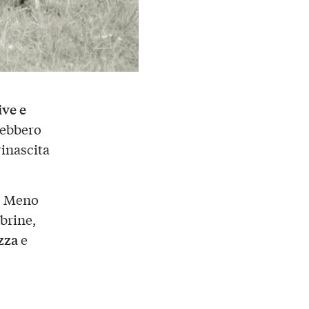
ive e
rebbero
rinascita
. Meno
brine,
zza
e