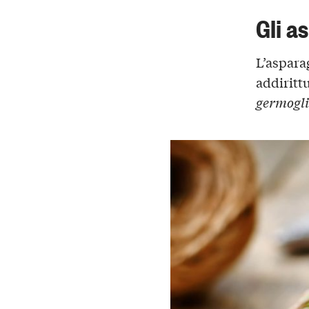
Gli a
L’aspara
addiritt
germogl