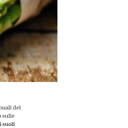
onali del
o sulle
i suoli