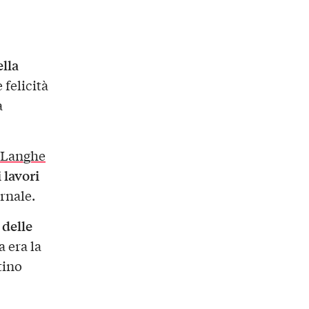
lla
 felicità
a
e Langhe
 lavori
rnale.
 delle
 era la
tino