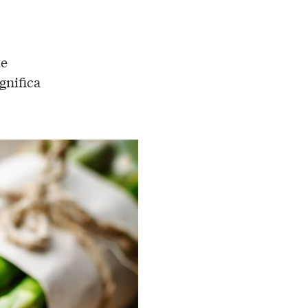
te
gnifica