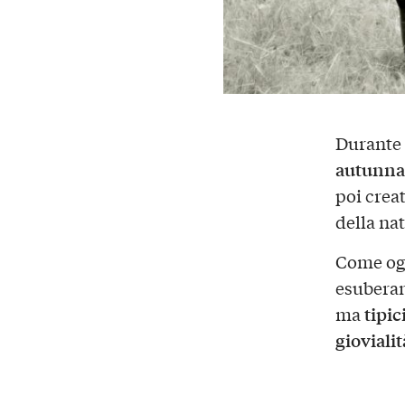
Durante 
autunna
poi creat
della na
Come ogn
esuberan
tipic
ma
giovialit