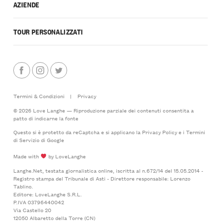
AZIENDE
TOUR PERSONALIZZATI
Termini & Condizioni
|
Privacy
© 2026 Love Langhe — Riproduzione parziale dei contenuti consentita a
patto di indicarne la fonte
Questo si è protetto da reCaptcha e si applicano la
Privacy Policy
e i
Termini
di Servizio
di Google
Made with
by LoveLanghe
Langhe.Net, testata giornalistica online, iscritta al n.672/14 del 15.05.2014 -
Registro stampa del Tribunale di Asti - Direttore responsabile: Lorenzo
Tablino.
Editore: LoveLanghe S.R.L.
P.IVA 03796440042
Via Castello 20
12050 Albaretto della Torre (CN)