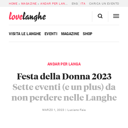
HOME
»
MAGAZINE
»
ANDAR PER LANGA
»
ENG
FESTA DELLA DONNA 2023, GLI EVE
ITA
CARICA UN EVENTO
love
langhe
VISITA LE LANGHE
EVENTI
MAGAZINE
SHOP
ANDAR PER LANGA
Festa della Donna 2023
Sette eventi (e un plus) da
non perdere nelle Langhe
Luciano Faia
MARZO 1, 2023