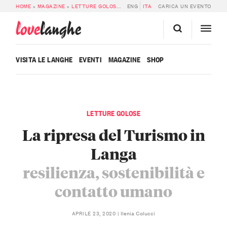
HOME
»
MAGAZINE
»
LETTURE GOLOSE
»
LA RIPRESA DEL TURISMO IN LANGA:
ENG
ITA
CARICA UN EVENTO
love
langhe
VISITA LE LANGHE
EVENTI
MAGAZINE
SHOP
LETTURE GOLOSE
La ripresa del Turismo in
Langa
resilienza, sostenibilità e
contatto umano
Ilenia Colucci
APRILE 23, 2020