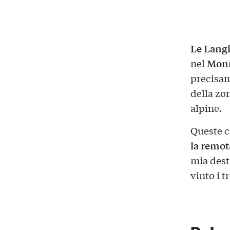
Le Langh
Monr
nel
precisam
della zon
alpine.
Queste c
la remot
mia dest
vinto i t