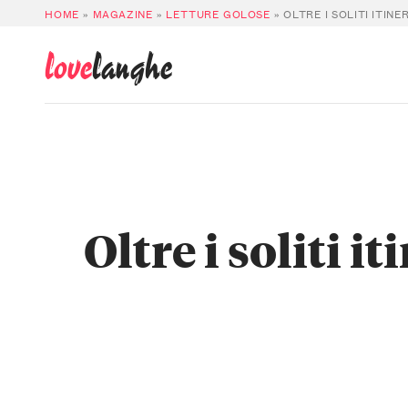
HOME
»
MAGAZINE
»
LETTURE GOLOSE
»
OLTRE I SOLITI ITINE
love
langhe
Oltre i soliti it