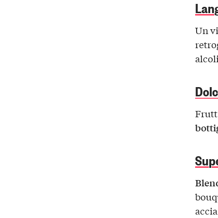
Lang
Un v
retro
alcol
Dolc
Frutt
botti
Sup
Blend
bouqu
accia