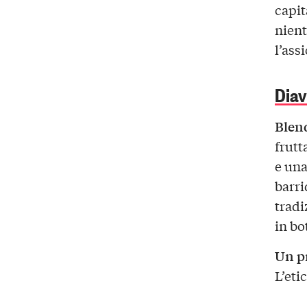
capit
nient
l’ass
Diav
Blend
frutt
e una
barri
tradi
in bot
Un pr
L’eti