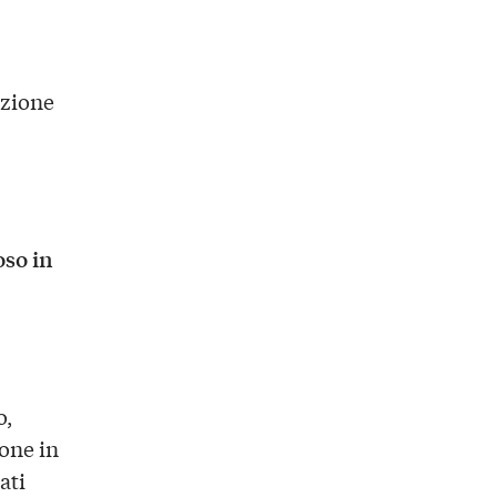
azione
oso in
o,
one in
ati