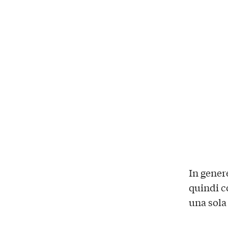
In gener
quindi co
una sola