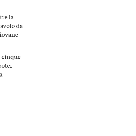
tre la
tavolo da
giovane
e cinque
poter
a