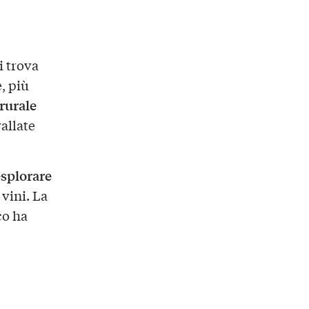
si trova
, più
rurale
allate
esplorare
 vini. La
co ha