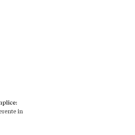
mplice
:
erente in