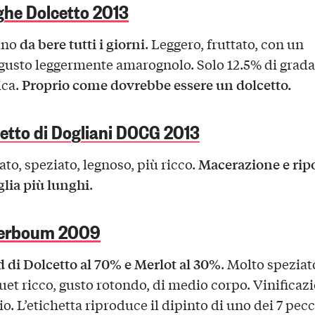
he Dolcetto 2013
da bere tutti i giorni
ino
. Leggero, fruttato, con un
gusto leggermente amarognolo. Solo 12.5% di grad
Proprio come dovrebbe essere un dolcetto.
ica.
etto di Dogliani DOCG 2013
Macerazione e rip
ato, speziato, legnoso, più ricco.
glia più lunghi
.
erboum 2009
 di Dolcetto al 70% e Merlot al 30%
. Molto speziat
et ricco, gusto rotondo, di medio corpo. Vinificazi
io.
L’etichetta riproduce il dipinto di uno dei 7 pecc