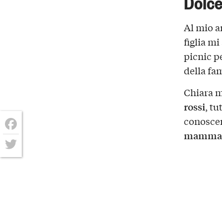
Dolce
Al mio a
figlia mi
picnic p
della fam
Chiara m
rossi
, tu
conoscer
mamma c
Facebook
Twitter