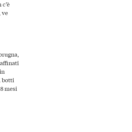
 c’è
, ve
 prugna,
affinati
in
 botti
18 mesi