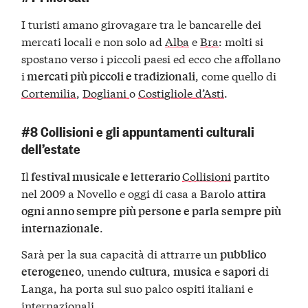
I turisti amano girovagare tra le bancarelle dei
mercati locali e non solo ad
Alba
e
Bra
: molti si
spostano verso i piccoli paesi ed ecco che affollano
i
, come quello di
mercati più piccoli e tradizionali
Cortemilia
,
Dogliani
o
Costigliole d’Asti
.
#8 Collisioni e gli appuntamenti culturali
dell’estate
Il
Collisioni
partito
festival musicale e letterario
nel 2009 a Novello e oggi di casa a Barolo
attira
ogni anno sempre più persone e parla sempre più
.
internazionale
Sarà per la sua capacità di attrarre un
pubblico
, unendo
,
e
di
eterogeneo
cultura
musica
sapori
Langa, ha porta sul suo palco ospiti italiani e
internazionali.